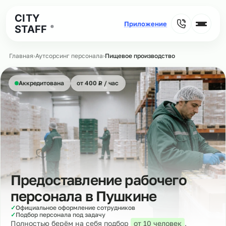
CITY
STAFF
®
Главная
›
Аутсорсинг персонала
›
Пищевое производство
₽
Аккредитована
от 400
Р
/ час
Предоставление рабочего
персонала в
Пушкине
✓
Официальное оформление сотрудников
✓
Подбор персонала под задачу
Полностью берём на себя подбор
от 10 человек
,