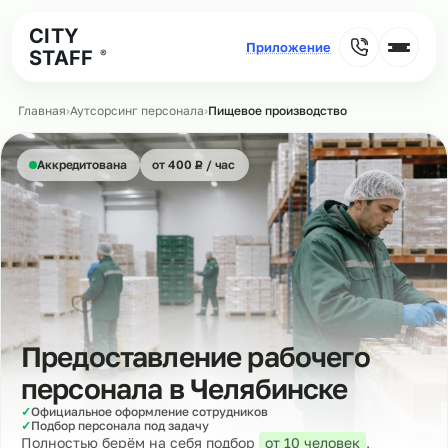
CITY
STAFF
®
Главная
›
Аутсорсинг персонала
›
Пищевое производство
₽
Аккредитована
от 400
Р
/ час
Предоставление рабочего
персонала в
Челябинске
✓
Официальное оформление сотрудников
✓
Подбор персонала под задачу
Полностью берём на себя подбор
от 10 человек
,