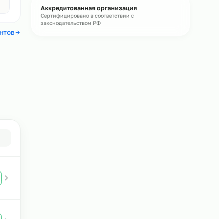
Бесплатная консультация
Подберём персонал под ваши задачи и
рассчитаем стоимость
Без обязательств
Авито
4,4
Аккредитованная организация
Сертифицировано в соответствии с
законодательством РФ
 отзывы клиентов