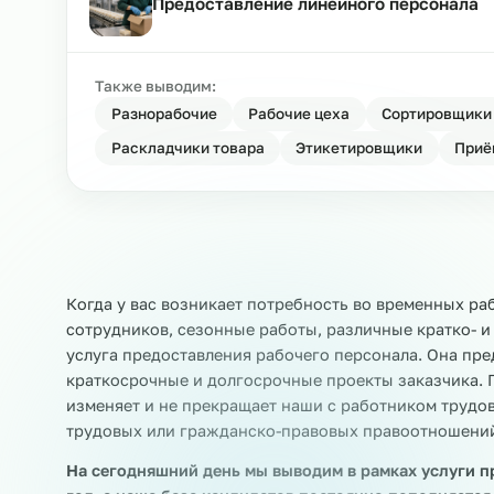
Компания по предоставлению пер
Предоставление линейного персо
Также выводим:
Разнорабочие
Рабочие цеха
Сортир
Раскладчики товара
Этикетировщики