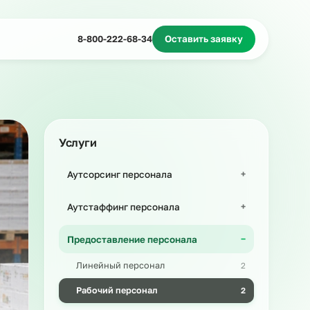
Миграционное сопровождение
Массовый подбор
8-800-222-68-34
Оставить з
Услуги
Аутсорсинг персонала
Аутстаффинг персонала
Предоставление персонала
Линейный персонал