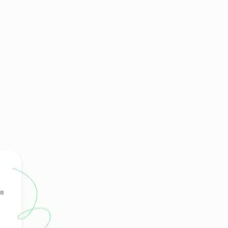
а на
ение