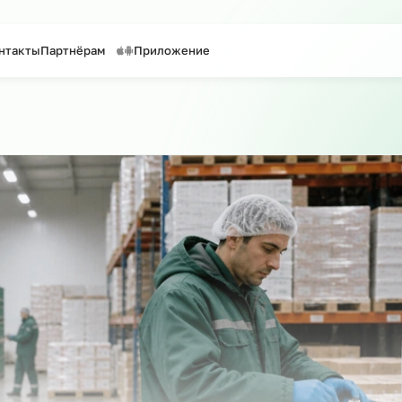
таффинг персонала
Предоставление персонала
уги
Контакты
Партнёрам
Приложение
 по сайту
о