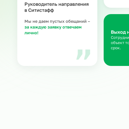
З
Ра
ка
ню
Мария В.
Руководитель направления
в Ситистафф
Мы не даем пустых обещаний –
за каждую заявку отвечаем
Вы
лично!
Со
об
ср