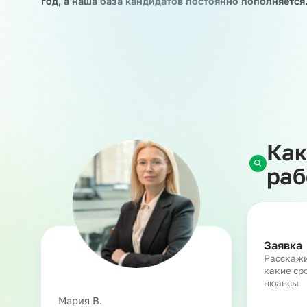
Когда у вас возникает потребность во времен
сотрудников, сезонные работы, различные кра
услуга предоставления рабочего персонала. О
краткосрочные и долгосрочные проекты заказч
изменяет и не прекращает наши с работником 
трудовых или гражданско-правовых правоотн
На сегодняшний день мы выводим в рамках ус
год, а наша база кандидатов постоянно пополн