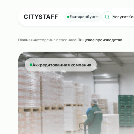
Аутсорсинг персонала
Аутс
CITY
STAFF
Усл
Екатеринбург
Поиск
Главная
›
Аутсорсинг персонала
›
Пищевое производств
Аккредитованная компания