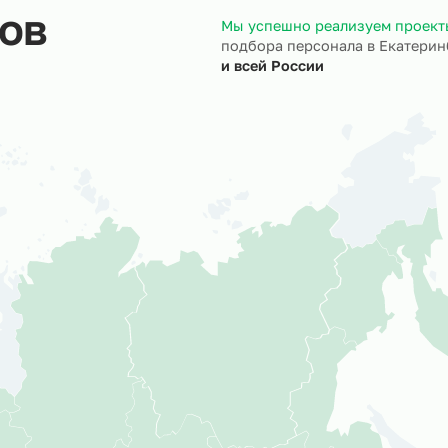
ктов
Мы успешно реали
подбора персонала
и всей России