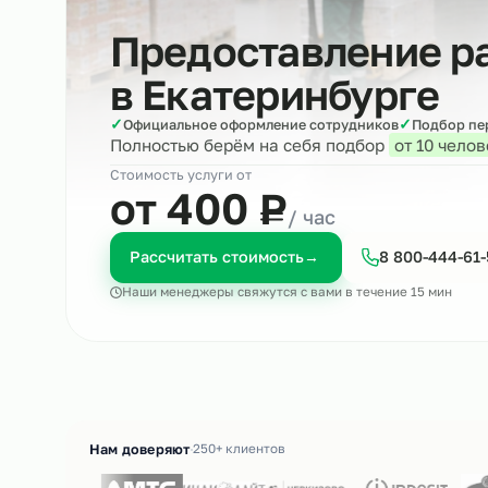
Предоставление
в
Екатеринбург
✓
✓
Официальное оформление сотрудников
Под
Полностью берём на себя подбор
от 10
Стоимость услуги от
₽
от 400
Р
/ час
Рассчитать стоимость
→
8 800-4
Наши менеджеры свяжутся с вами в течение 15 м