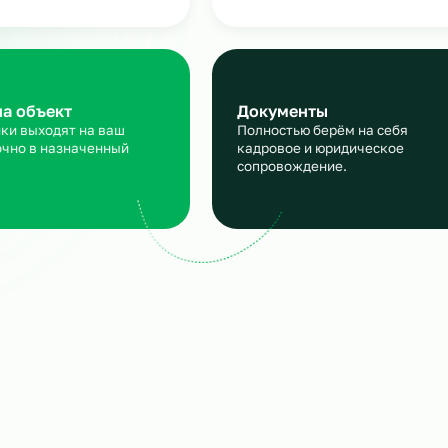
рабочего персонала
аявка
Подбор и пров
сскажите, кто вам нужен и
Мы находим нужн
кие сроки, мы учтем все
и проверяем их
ансы
профессиональны
ход на объект
Документы
трудники выходят на ваш
Полностью берём 
ъект точно в назначенный
кадровое и юрид
ок.
сопровождение.