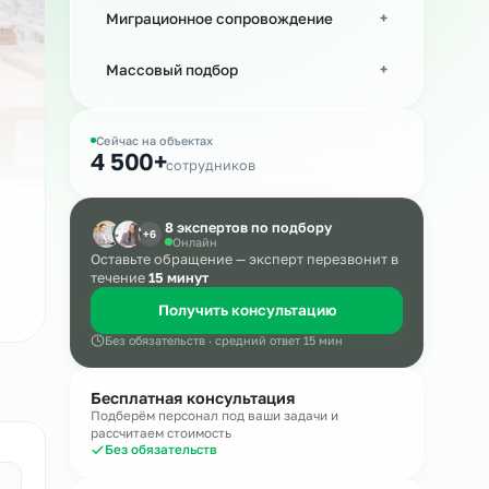
Рабочий персонал
Миграционное сопровождение
Массовый подбор
Сейчас на объектах
ла.
4 500+
сотрудников
8 экспертов по подбору
+6
Онлайн
Оставьте обращение — эксперт пере
течение
15 минут
Получить консультацию
Без обязательств · средний ответ 15 мин