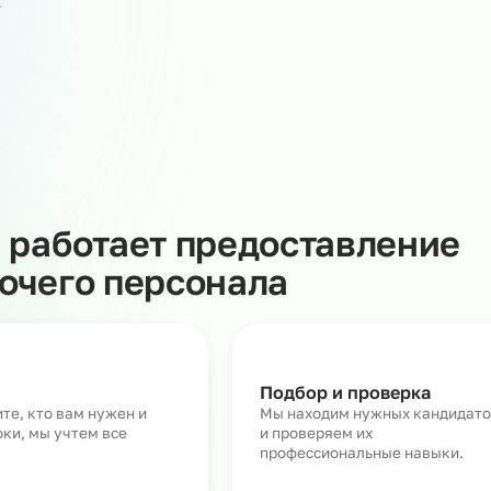
ных работниках – на период отпусков штатных
тко- и среднесрочные проекты, на помощь приходит
на предполагает поиск, подбор, найм и вывод персонал
ика. При этом предоставление рабочих Заказчику не
трудовые отношения, а также не ведёт к установлению
ошений между работником и Заказчиком.
луги предоставления рабочих более 3000 работников в
яется.
Как работает предоставл