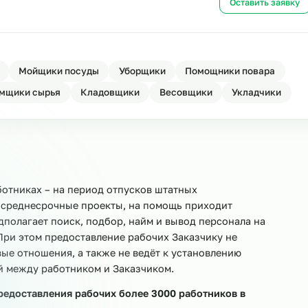
сонала
Ост
нала
Ост
овщики
Мойщики посуды
Уборщики
Помощники 
Приёмщики сырья
Кладовщики
Весовщики
Ук