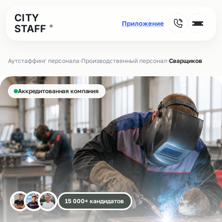
CITY
STAFF
®
Аутстаффинг персонала
›
Производственный персонал
›
Сварщиков
Аккредитованная компания
15 000+ кандидатов