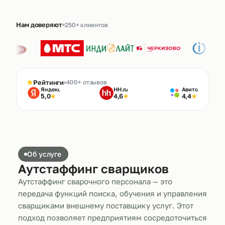
Нам доверяют
250+ клиентов
★
Рейтинги
400+ отзывов
Яндекс
HH.ru
Авито
5,0
4,6
4,4
★
★
★
Об услуге
Аутстаффинг сварщиков
Аутстаффинг сварочного персонала — это
передача функций поиска, обучения и управления
сварщиками внешнему поставщику услуг. Этот
подход позволяет предприятиям сосредоточиться