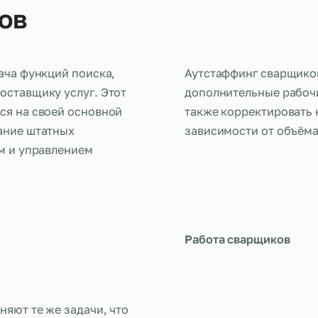
щиков
передача функций поиска,
Аутстаффинг
ему поставщику услуг. Этот
дополнитель
очиться на своей основной
также корре
одержание штатных
зависимости
наймом и управлением