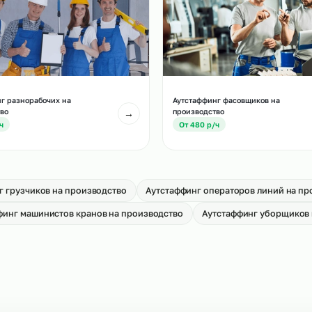
есте с этой услугой
тстаффинг слесарей МСР на
Аутстаффинг водите
оизводство
на производство
→
т 650 р/ч
От 750 р/ч