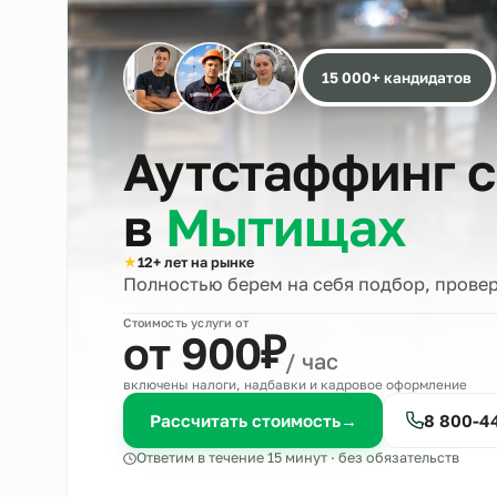
15 000+ кандида
Аутстаффинг
в
Мытищах
★
12+ лет на рынке
Полностью берем на себя подбор, 
Стоимость услуги от
₽
от 900
/ час
включены налоги, надбавки и кадровое оформле