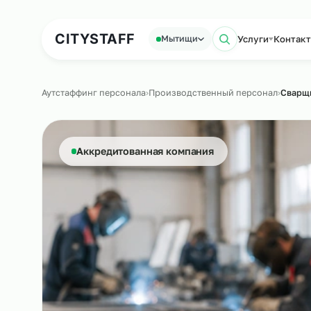
Аутсорсинг персонала
Аутс
CITY
STAFF
Услуги
К
Мытищи
Поиск по с
Аутстаффинг персонала
›
Производственный персонал
Аккредитованная компания