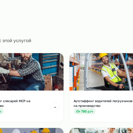
ическое
0
и