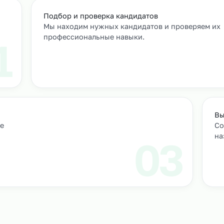
т
м персонал
Подбор и проверка кандидатов
учтем
Мы находим нужных кандидатов и п
профессиональные навыки.
01