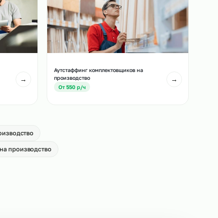
лей погрузчиков
Аутстаффинг сканировщиков на
производство
→
От 650 р/ч