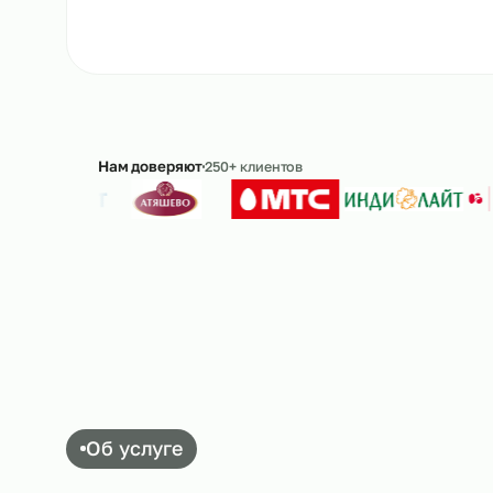
Рассчитать стоимость
→
8 
Ответим в течение 15 минут · без обязательс
Нам доверяют
250+ клиентов