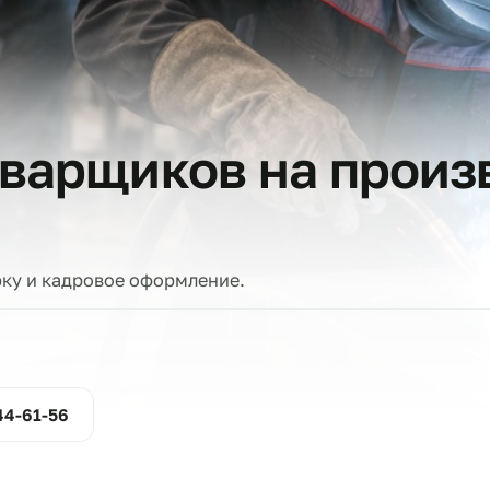
тов
 сварщиков на п
проверку и кадровое оформление.
ние