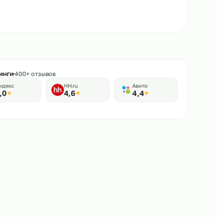
★
Рейтинги
400+ отзывов
Яндекс
HH.ru
Авито
5,0
4,6
4,4
★
★
★