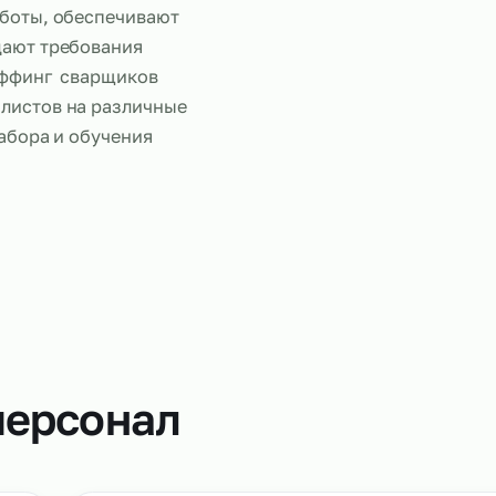
Работа сва
ыполняют те же задачи, что
ные работы, обеспечивают
соблюдают требования
Аутстаффинг сварщиков
пециалистов на различные
ссах набора и обучения