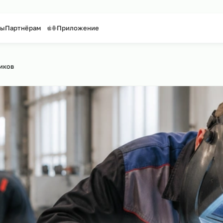
таффинг персонала
Предоставление персонала
онтакты
Партнёрам
Приложение
айту
›
Сварщиков