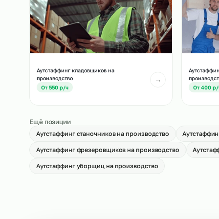
Другие позиции, которые часто подбирают вм
Аутстаффинг укладчиков-упаковщиков
Ау
на производство
пр
→
От 500 р/ч
О