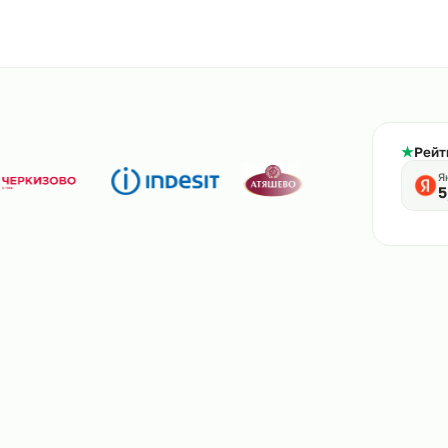
800-444-61-56
тв