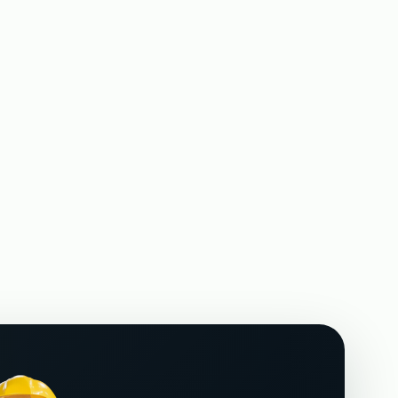
тов кранов на
Аутсорсинг разнорабочих на стройку
→
От 500 р/ч