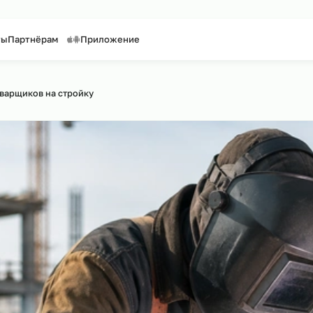
таффинг персонала
Предоставление персонала
онтакты
Партнёрам
Приложение
сайту
рсинг сварщиков на стройку