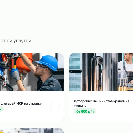
ическое
0
и