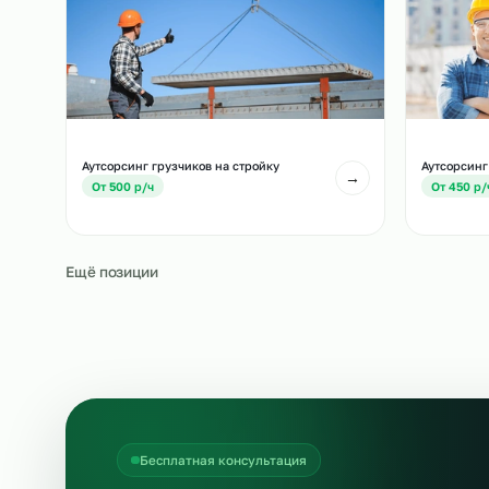
Другие позиции, которые часто подбирают вм
Аутсорсинг водителей погрузчиков на
Ау
стройку
→
О
От 700 р/ч