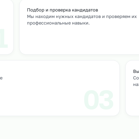
т
м персонал
Подбор и проверка кандидатов
учтем
Мы находим нужных кандидатов и п
профессиональные навыки.
01