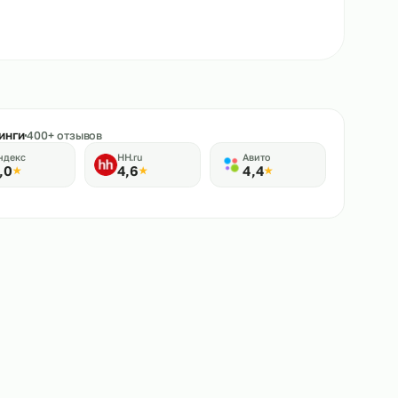
★
Рейтинги
400+ отзывов
Яндекс
HH.ru
Авито
5,0
4,6
4,4
★
★
★