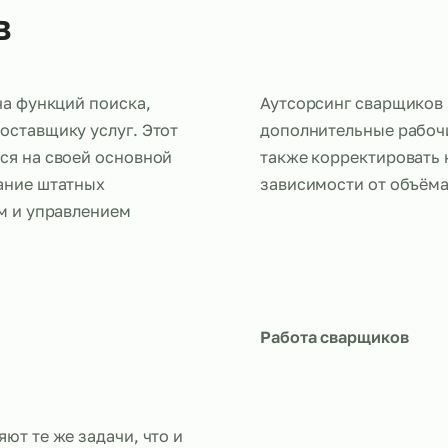
ков
ередача функций поиска,
Аутсорсинг 
ему поставщику услуг. Этот
дополнитель
очиться на своей основной
также корре
одержание штатных
зависимости
наймом и управлением