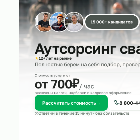
15 000+ кандида
Аутсорсинг 
★
12+ лет на рынке
Полностью берем на себя подбор, 
Стоимость услуги от
₽
от 700
/ час
включены налоги, надбавки и кадровое оформле
Рассчитать стоимость
→
8 