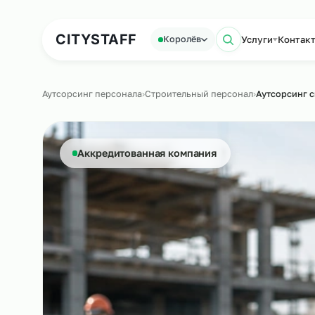
Аутсорсинг персонала
Аутс
CITY
STAFF
Услуги
К
Королёв
Поиск по 
Аутсорсинг персонала
›
Строительный персонал
›
Аутсо
Аккредитованная компания