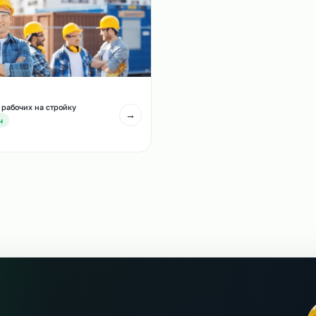
есте с этой услугой
Аутсорсинг машинис
тсорсинг слесарей МСР на стройку
стройку
→
т 650 р/ч
От 600 р/ч