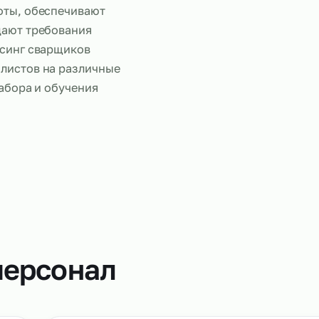
Работа сва
полняют те же задачи, что и
е работы, обеспечивают
соблюдают требования
Аутсорсинг сварщиков
пециалистов на различные
ссах набора и обучения