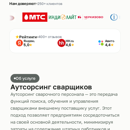
Нам доверяют
250+ клиентов
★
Рейтинги
400+ отзывов
Яндекс
HH.ru
Авито
5,0
4,6
4,4
★
★
★
Об услуге
Аутсорсинг сварщиков
Аутсорсинг сварочного персонала — это передача
функций поиска, обучения и управления
сварщиками внешнему поставщику услуг. Этот
подход позволяет предприятиям сосредоточиться
на своей основной деятельности, минимизируя
затраты на содержание штатных работников и