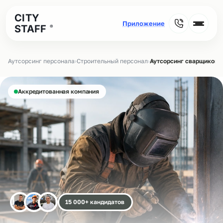
CITY
STAFF
®
Аутсорсинг персонала
›
Строительный персонал
›
Аутсорсинг сварщиков н
Аккредитованная компания
15 000+ кандидатов