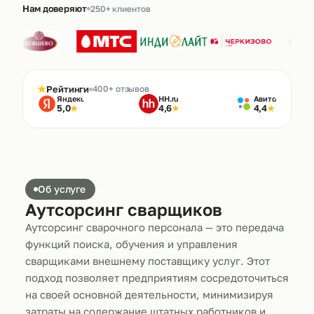
Нам доверяют
250+ клиентов
★
Рейтинги
400+ отзывов
Яндекс
HH.ru
Авито
5,0
4,6
4,4
★
★
★
Об услуге
Аутсорсинг сварщиков
Аутсорсинг сварочного персонала — это передача
функций поиска, обучения и управления
сварщиками внешнему поставщику услуг. Этот
подход позволяет предприятиям сосредоточиться
на своей основной деятельности, минимизируя
затраты на содержание штатных работников и