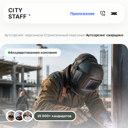
CITY
STAFF
®
Аутсорсинг персонала
›
Строительный персонал
›
Аутсорсинг сварщиков н
Аккредитованная компания
15 000+ кандидатов