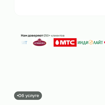
Рассчитать стоимость
→
8 
Ответим в течение 15 минут · без обязательс
Нам доверяют
250+ клиентов