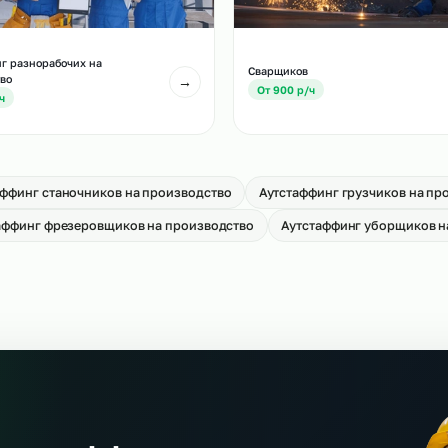
тстаффинг слесарей МСР на
Аутстаффинг водите
оизводство
на производство
→
т 650 р/ч
От 750 р/ч
тстаффинг разнорабочих на
Cварщиков
оизводство
→
От 900 р/ч