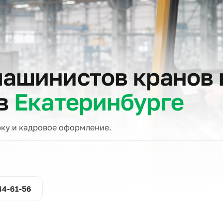
тов
 машинистов кра
о в
Екатеринбург
проверку и кадровое оформление.
ние