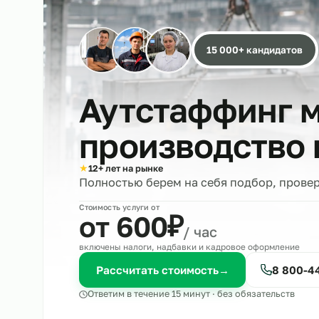
15 000+ кандида
Аутстаффинг
производств
★
12+ лет на рынке
Полностью берем на себя подбор, 
Стоимость услуги от
₽
от 600
/ час
включены налоги, надбавки и кадровое оформле