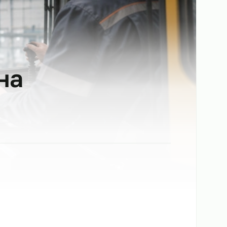
нов на
е