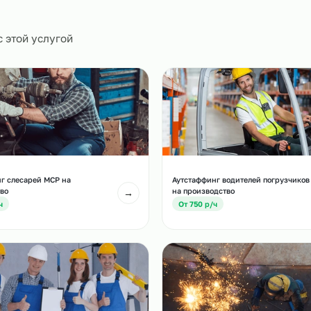
0
и
есте с этой услугой