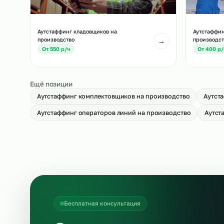
Аутстаффинг укладчиков-упаковщиков
Ау
на производство
пр
→
От 500 р/ч
О
Аутстаффинг кладовщиков на
Ау
производство
пр
→