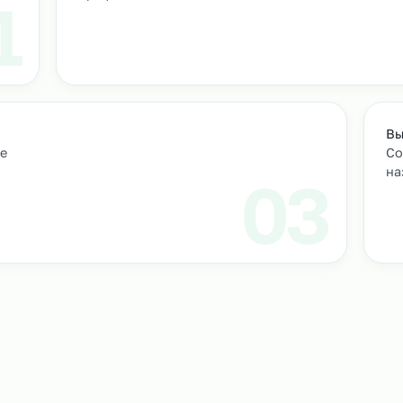
т
м персонал
Подбор и проверка кандидатов
учтем
Мы находим нужных кандидатов и п
профессиональные навыки.
01
ическое