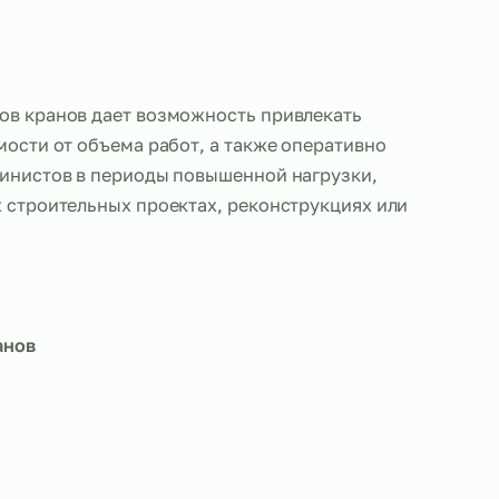
г машинистов кранов дает возможность привлека
в в зависимости от объема работ, а также операт
 число машинистов в периоды повышенной нагруз
ри крупных строительных проектах, реконструкци