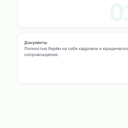
Выход сотрудников на объек
+
Как мы подбирае
Заявка и уточнение деталей
Расскажите, кто вам нужен и какие сроки, мы 
все нюансы.
Документы
Полностью берём на себя кадровое и юрид