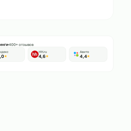
★
Рейтинги
400+ отзывов
Яндекс
HH.ru
Авито
5,0
4,6
4,4
★
★
★