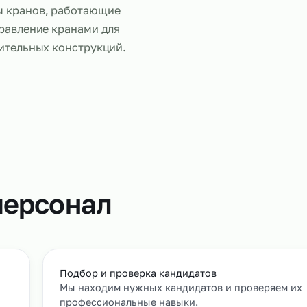
Работа маш
спользуется в
траслях, где требуется
нисты кранов, работающие
чи: управление кранами для
а строительных конструкций.