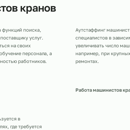
истов кранов
редача функций поиска,
Аутстаффин
нему поставщику услуг.
специалисто
оточиться на своих
увеличивать
айм и обучение персонала, а
например, п
численностью работников.
ремонтах.