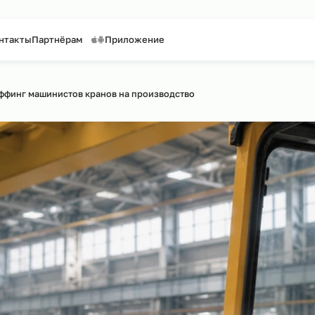
таффинг персонала
Предоставление персонала
уги
Контакты
Партнёрам
Приложение
 по сайту
›
Аутстаффинг машинистов кранов на производство