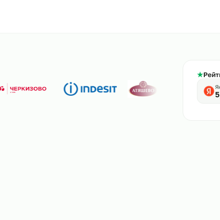
800-444-61-56
тв