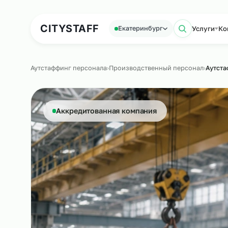
Аутсорсинг персонала
Аутс
CITY
STAFF
Усл
Екатеринбург
Поиск
Аутстаффинг персонала
›
Производственный персонал
Аккредитованная компания