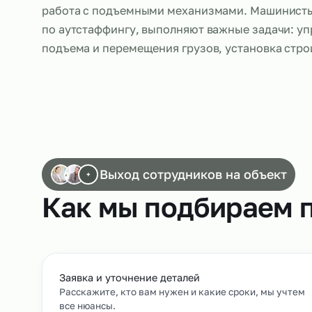
Аутстаффинг машинистов кранов широко и
строительстве, промышленности и других о
работа с подъемными механизмами. Маши
по аутстаффингу, выполняют важные зада
подъема и перемещения грузов, установк