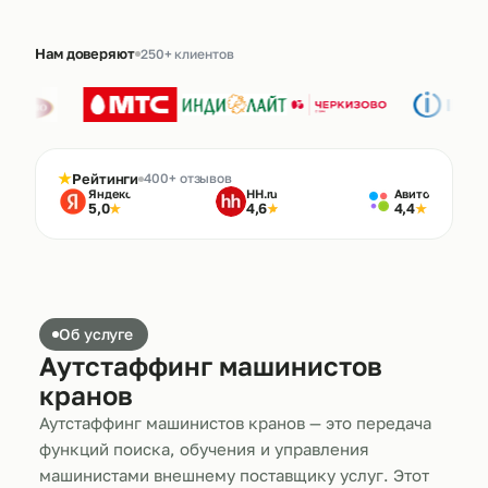
Нам доверяют
250+ клиентов
★
Рейтинги
400+ отзывов
Яндекс
HH.ru
Авито
5,0
4,6
4,4
★
★
★
Об услуге
Аутстаффинг машинистов
кранов
Аутстаффинг машинистов кранов — это передача
функций поиска, обучения и управления
машинистами внешнему поставщику услуг. Этот