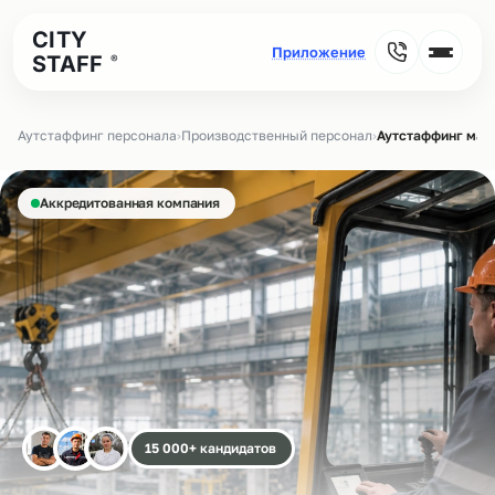
CITY
STAFF
®
Аутстаффинг персонала
›
Производственный персонал
›
Аутстаффинг маш
Аккредитованная компания
15 000+ кандидатов