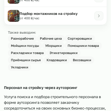
Р
Подбор монтажников на стройку
₽
от 400
/час
Р
Также выводим:
Разнорабочие
Рабочие цеха
Сортировщики
Мойщики посуды
Уборщики
Помощники повара
Раскладчики товара
Этикетировщики
Приёмщики сырья
Кладовщики
Весовщики
Укладчики
Персонал на стройку через аутсорсинг
Услуга поиска и подбора строительного персонала в
форме аутсорсинга позволяет заказчику
сосредоточиться на своих основных бизнес-процессах,