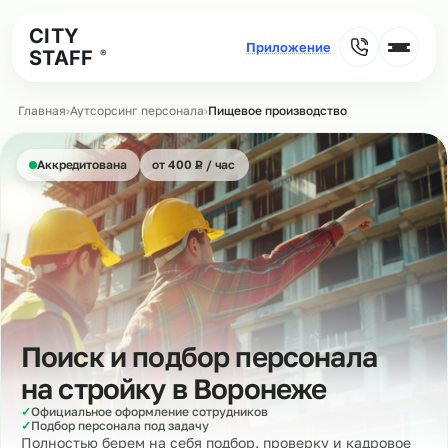
CITY
STAFF
®
Главная
›
Аутсорсинг персонала
›
Пищевое производство
₽
Аккредитована
от 400
Р
/ час
Поиск и подбор персонала
на стройку в
Воронеже
✓
Официальное оформление сотрудников
✓
Подбор персонала под задачу
Полностью берем на себя подбор, проверку и кадровое