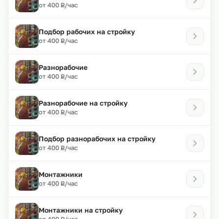
₽
от 400
/час
Р
Подбор рабочих на стройку
₽
от 400
/час
Р
Разнорабочие
₽
от 400
/час
Р
Разнорабочие на стройку
₽
от 400
/час
Р
Подбор разнорабочих на стройку
₽
от 400
/час
Р
Монтажники
₽
от 400
/час
Р
Монтажники на стройку
₽
от 400
/час