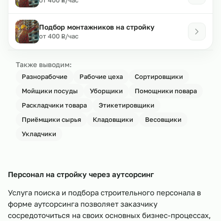
Р
Подбор монтажников на стройку
₽
от 400
/час
Р
Также выводим:
Разнорабочие
Рабочие цеха
Сортировщики
Мойщики посуды
Уборщики
Помощники повара
Раскладчики товара
Этикетировщики
Приёмщики сырья
Кладовщики
Весовщики
Укладчики
Персонал на стройку через аутсорсинг
Услуга поиска и подбора строительного персонала в
форме аутсорсинга позволяет заказчику
сосредоточиться на своих основных бизнес-процессах,