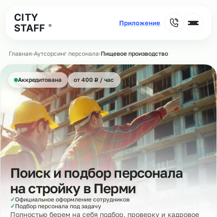
CITY
STAFF
®
Главная
›
Аутсорсинг персонала
›
Пищевое производство
₽
Аккредитована
от 400
Р
/ час
Поиск и подбор персонала
на стройку в
Перми
✓
Официальное оформление сотрудников
✓
Подбор персонала под задачу
Полностью берем на себя подбор, проверку и кадровое