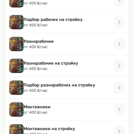
₽
от 400
/час
Р
Подбор рабочих на стройку
₽
от 400
/час
Р
Разнорабочие
₽
от 400
/час
Р
Разнорабочие на стройку
₽
от 400
/час
Р
Подбор разнорабочих на стройку
₽
от 400
/час
Р
Монтажники
₽
от 400
/час
Р
Монтажники на стройку
₽
от 400
/час