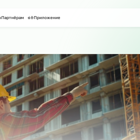
таффинг персонала
Предоставление персонала
онтакты
Партнёрам
Приложение
айту
о