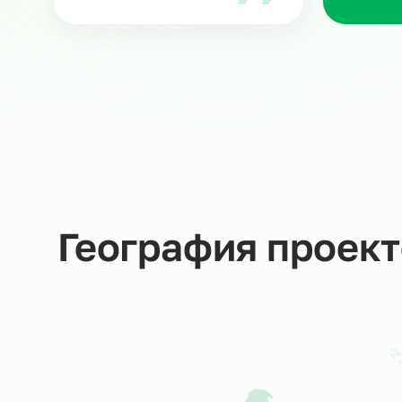
З
Ра
ка
ню
Мария В.
Руководитель направления
в Ситистафф
Мы не даем пустых обещаний –
за каждую заявку отвечаем
Вы
лично!
Со
об
ср