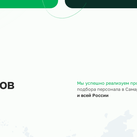
аявка
Подбор и пров
сскажите, кто вам нужен и
Мы находим нужн
кие сроки, мы учтем все
и проверяем их
ансы
профессиональны
ход на объект
Документы
трудники выходят на ваш
Полностью берём 
ъект точно в назначенный
кадровое и юрид
ок.
сопровождение.