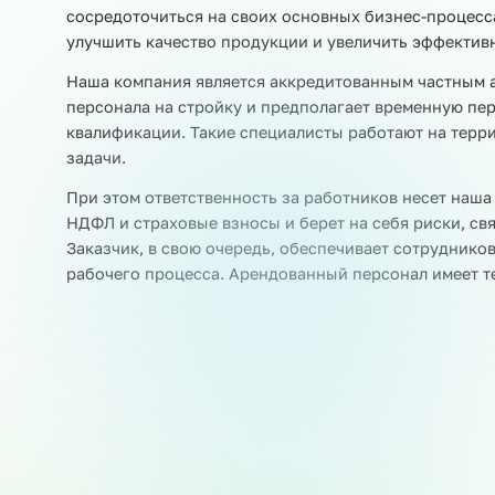
Разнорабочие
Рабочие цеха
Сортир
Раскладчики товара
Этикетировщики
Персонал на стройку через аутсорсинг
Услуга поиска и подбора строительного персо
сосредоточиться на своих основных бизнес-пр
улучшить качество продукции и увеличить эфф
Наша компания является аккредитованным час
персонала на стройку и предполагает времен
квалификации. Такие специалисты работают н
задачи.
При этом ответственность за работников несе