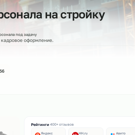
персонала на стройку
бор персонала под задачу
ерку и кадровое оформление.
44-61-56
ин