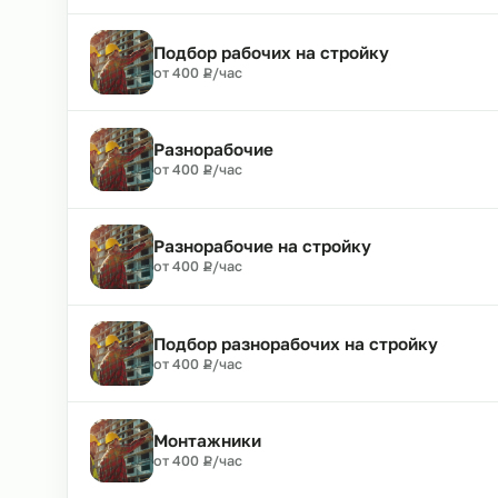
Рабочие
₽
от 400
Р
/час
Рабочие на стройку
₽
от 400
Р
/час
Подбор рабочих на стройку
₽
от 400
Р
/час
Разнорабочие
₽
от 400
Р
/час
Разнорабочие на стройку
₽
от 400
Р
/час