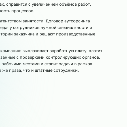
овщики
Мойщики посуды
Уборщики
Помощники 
Приёмщики сырья
Кладовщики
Весовщики
Ук
нала в форме аутсорсинга позволяет заказчику
оцессах, справится с увеличением объёмов работ,
ективность процессов.
тным агентством занятости. Договор аутсорсинга
ную передачу сотрудников нужной специальности и
а территории заказчика и решают производственные
т наша компания: выплачивает заработную плату, плати