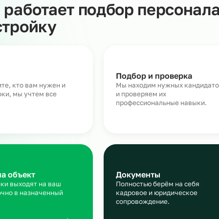
ки, связанные с проверками контролирующих органов.
дников рабочими местами и ставит задачи в рамках
еет те же права, что и штатные сотрудники.
Как работает подбор пер
на стройку