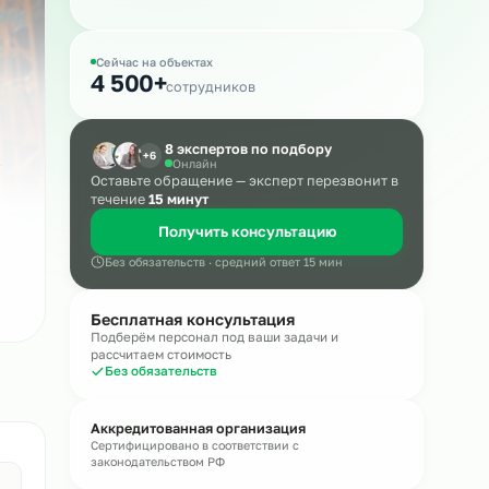
Массовый подбор
Сейчас на объектах
4 500+
сотрудников
8 экспертов по подбору
+6
Онлайн
Оставьте обращение — эксперт пере
течение
15 минут
Получить консультацию
Без обязательств · средний ответ 15 мин
Бесплатная консультация
Подберём персонал под ваши задачи и
рассчитаем стоимость
Без обязательств