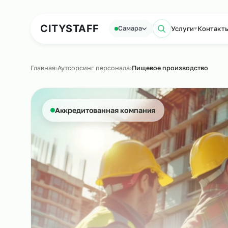
Аутсорсинг персонала
Аутс
CITY
STAFF
Услуги
К
Самара
Поиск по с
Главная
›
Аутсорсинг персонала
›
Пищевое производств
Аккредитованная компания