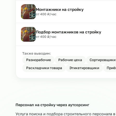
Подбор разнорабочих на стройку
₽
от 400
Р
/час
Монтажники
₽
от 400
Р
/час
Монтажники на стройку
₽
от 400
Р
/час
Подбор монтажников на стройку
₽
от 400
Р
/час
Также выводим: