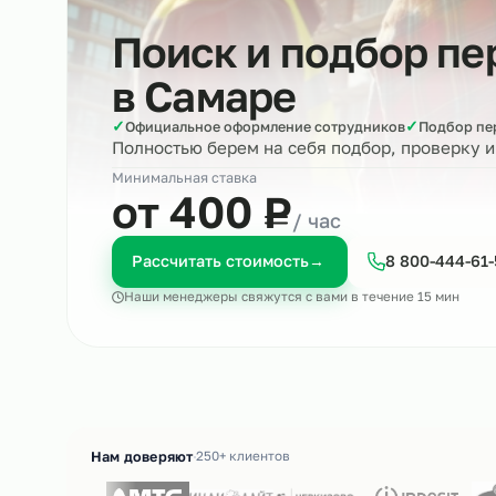
Поиск и подбор 
в
Самаре
✓
✓
Официальное оформление сотрудников
Под
Полностью берем на себя подбор, пров
Минимальная ставка
₽
от 400
Р
/ час
Рассчитать стоимость
→
8 800-4
Наши менеджеры свяжутся с вами в течение 15 м