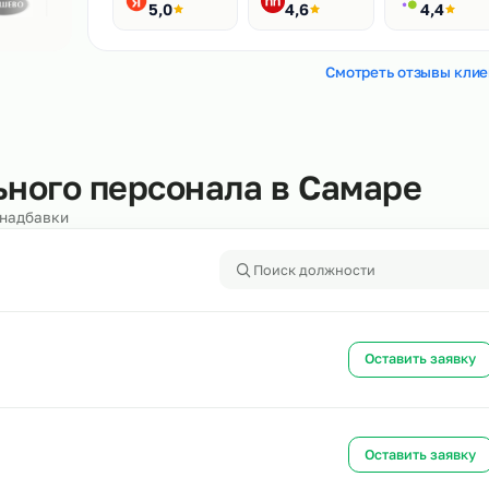
Рейтинги
400+ отзывов
Яндекс
HH.ru
5,0
4,6
Смотреть
тельного персонала в Сама
алоги и надбавки