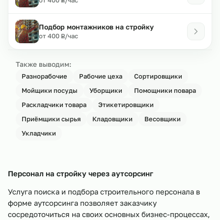
Р
Подбор монтажников на стройку
₽
от 400
/час
Р
Также выводим:
Разнорабочие
Рабочие цеха
Сортировщики
Мойщики посуды
Уборщики
Помощники повара
Раскладчики товара
Этикетировщики
Приёмщики сырья
Кладовщики
Весовщики
Укладчики
Персонал на стройку через аутсорсинг
Услуга поиска и подбора строительного персонала в
форме аутсорсинга позволяет заказчику
сосредоточиться на своих основных бизнес-процессах,