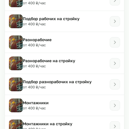
₽
от 400
/час
Р
Подбор рабочих на стройку
₽
от 400
/час
Р
Разнорабочие
₽
от 400
/час
Р
Разнорабочие на стройку
₽
от 400
/час
Р
Подбор разнорабочих на стройку
₽
от 400
/час
Р
Монтажники
₽
от 400
/час
Р
Монтажники на стройку
₽
от 400
/час