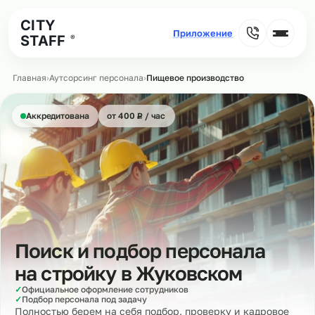
CITY
STAFF
®
Главная
›
Аутсорсинг персонала
›
Пищевое производство
₽
Аккредитована
от 400
Р
/ час
Поиск и подбор персонала
на стройку в
Жуковском
✓
Официальное оформление сотрудников
✓
Подбор персонала под задачу
Полностью берем на себя подбор, проверку и кадровое