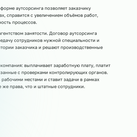
овщики
Мойщики посуды
Уборщики
Помощники 
Приёмщики сырья
Кладовщики
Весовщики
Ук
нала в форме аутсорсинга позволяет заказчику
оцессах, справится с увеличением объёмов работ,
ективность процессов.
тным агентством занятости. Договор аутсорсинга
ную передачу сотрудников нужной специальности и
а территории заказчика и решают производственные