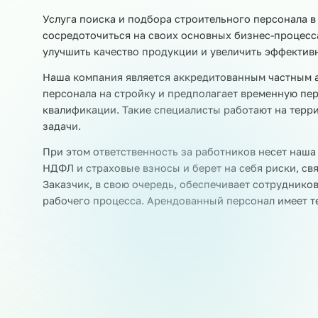
Также выводим:
Разнорабочие
Рабочие цеха
Сортир
Раскладчики товара
Этикетировщики
Персонал на стройку через аутсорсинг
Услуга поиска и подбора строительного персо
сосредоточиться на своих основных бизнес-пр
улучшить качество продукции и увеличить эфф
Наша компания является аккредитованным час
персонала на стройку и предполагает времен
квалификации. Такие специалисты работают н
задачи.