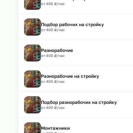
Рабочие
₽
от 400
Р
/час
Рабочие на стройку
₽
от 400
Р
/час
Подбор рабочих на стройку
₽
от 400
Р
/час
Разнорабочие
₽
от 400
Р
/час
Разнорабочие на стройку