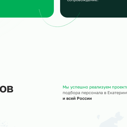
аявка
Подбор и пров
сскажите, кто вам нужен и
Мы находим нужн
кие сроки, мы учтем все
и проверяем их
ансы
профессиональны
ход на объект
Документы
трудники выходят на ваш
Полностью берём 
ъект точно в назначенный
кадровое и юрид
ок.
сопровождение.