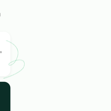
т
сонала