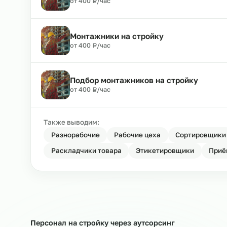
₽
от 400
Р
/час
Подбор разнорабочих на стройку
₽
от 400
Р
/час
Монтажники
₽
от 400
Р
/час
Монтажники на стройку
₽
от 400
Р
/час
Подбор монтажников на стройку
₽
от 400
Р
/час