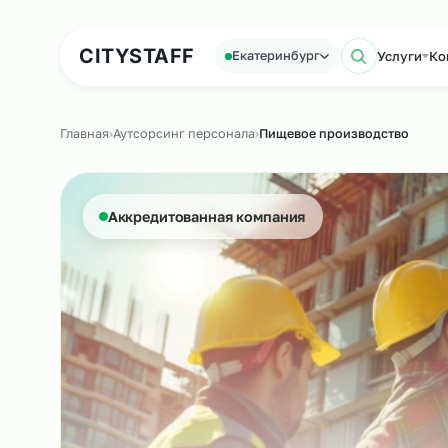
Аутсорсинг персонала
Аутс
CITY
STAFF
Усл
Екатеринбург
Поиск
Главная
›
Аутсорсинг персонала
›
Пищевое производств
Аккредитованная компания