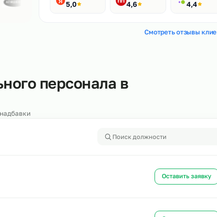
Рейтинги
400+ отзывов
Яндекс
HH.ru
5,0
4,6
Смотреть
ельного персонала в
алоги и надбавки