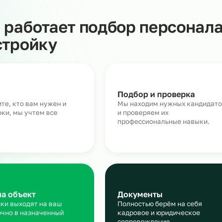
т наша компания: выплачивает заработную плату, плати
ки, связанные с проверками контролирующих органов.
дников рабочими местами и ставит задачи в рамках
еет те же права, что и штатные сотрудники.
Как работает подбор пер
на стройку