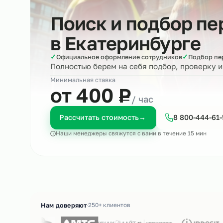
Поиск и подбор 
в
Екатеринбург
✓
✓
Официальное оформление сотрудников
Под
Полностью берем на себя подбор, пров
Минимальная ставка
₽
от 400
Р
/ час
Рассчитать стоимость
→
8 800-4
Наши менеджеры свяжутся с вами в течение 15 м