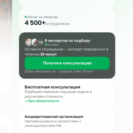
Массовый подбор
Сейчас на объектах
4 500+
сотрудников
8 экспертов по подбору
+6
Онлайн
Оставьте обращение — эксперт пере
течение
15 минут
Получить консультацию
Без обязательств · средний ответ 15 мин
Бесплатная консультация
Подберём персонал под ваши задачи и
рассчитаем стоимость
Без обязательств