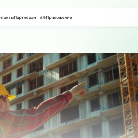
таффинг персонала
Предоставление персонала
уги
Контакты
Партнёрам
Приложение
 по сайту
о