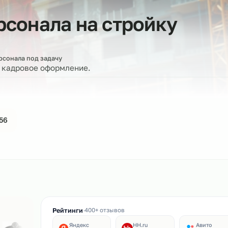
персонала на стройку
е
бор персонала под задачу
ерку и кадровое оформление.
44-61-56
ин