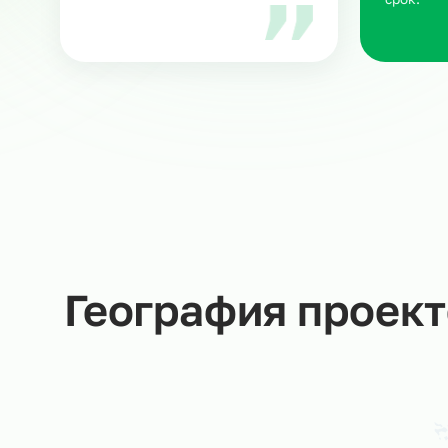
З
Ра
ка
ню
Мария В.
Руководитель направления
в Ситистафф
Мы не даем пустых обещаний –
за каждую заявку отвечаем
Вы
лично!
Со
об
ср