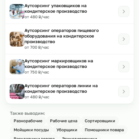
Аутсорсинг упаковщиков на
кондитерское производство
₽
от 480
/час
Р
Аутсорсинг операторов пищевого
оборудования на кондитерское
производство
₽
от 700
/час
Р
Аутсорсинг маркировщиков на
кондитерское производство
₽
от 750
/час
Р
Аутсорсинг операторов линии на
кондитерское производство
₽
от 480
/час
Р
Также выводим:
Разнорабочие
Рабочие цеха
Сортировщики
Мойщики посуды
Уборщики
Помощники повара
Раскладчики товара
Этикетировщики