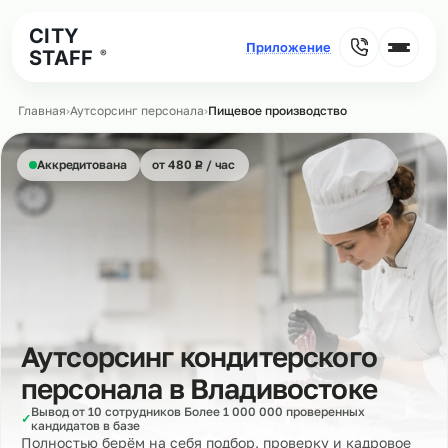
CITY
STAFF
®
Главная
›
Аутсорсинг персонала
›
Пищевое производство
₽
Аккредитована
от 480
Р
/ час
Аутсорсинг кондитерского
персонала в
Владивостоке
Вывод от 10 сотрудников Более 1 000 000 проверенных
✓
кандидатов в базе
Полностью берём на себя подбор, проверку и кадровое