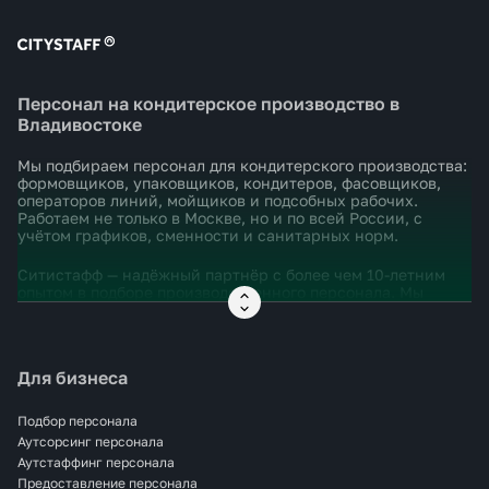
Персонал на кондитерское производство в
Владивостоке
Мы подбираем персонал для кондитерского производства:
формовщиков, упаковщиков, кондитеров, фасовщиков,
операторов линий, мойщиков и подсобных рабочих.
Работаем не только в Москве, но и по всей России, с
учётом графиков, сменности и санитарных норм.
Ситистафф — надёжный партнёр с более чем 10-летним
опытом в подборе производственного персонала. Мы
понимаем, насколько важно быстро и правильно
укомплектовать смену, чтобы не срывались процессы и
соблюдались сроки.
Для бизнеса
Закрываем задачи под ключ: от поиска сотрудников до
выхода на смену. Помогаем с оформлением,
проживанием, адаптацией и документацией. Всё — без
Подбор персонала
бюрократии и с полной юридической чистотой.
Аутсорсинг персонала
Аутстаффинг персонала
Если вам нужен персонал на кондитерское производство
Предоставление персонала