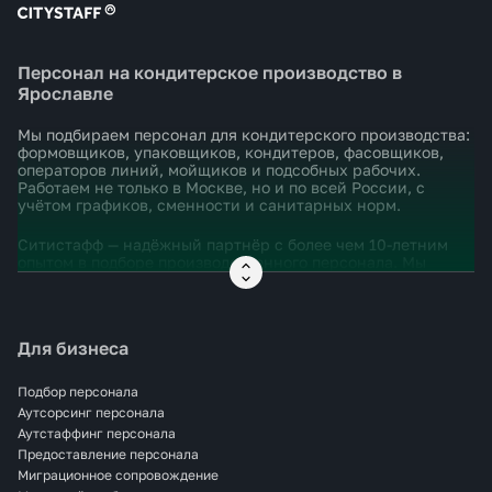
Персонал на кондитерское производство в
Ярославле
Мы подбираем персонал для кондитерского производства:
формовщиков, упаковщиков, кондитеров, фасовщиков,
операторов линий, мойщиков и подсобных рабочих.
Работаем не только в Москве, но и по всей России, с
учётом графиков, сменности и санитарных норм.
Ситистафф — надёжный партнёр с более чем 10-летним
опытом в подборе производственного персонала. Мы
понимаем, насколько важно быстро и правильно
укомплектовать смену, чтобы не срывались процессы и
соблюдались сроки.
Для бизнеса
Закрываем задачи под ключ: от поиска сотрудников до
выхода на смену. Помогаем с оформлением,
проживанием, адаптацией и документацией. Всё — без
Подбор персонала
бюрократии и с полной юридической чистотой.
Аутсорсинг персонала
Аутстаффинг персонала
Если вам нужен персонал на кондитерское производство
Предоставление персонала
в Москве — оставьте заявку, и мы возьмём всё остальное
Миграционное сопровождение
на себя.