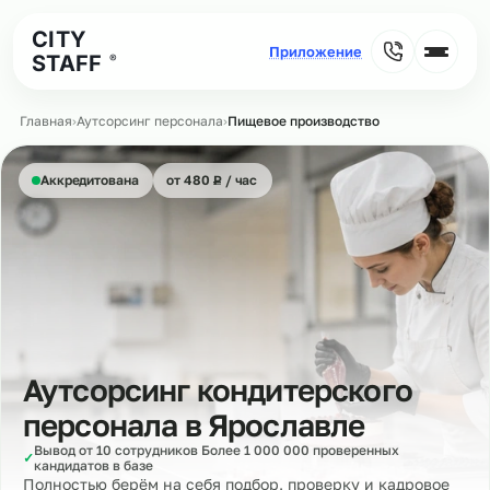
CITY
STAFF
®
Главная
›
Аутсорсинг персонала
›
Пищевое производство
₽
Аккредитована
от 480
Р
/ час
Аутсорсинг кондитерского
персонала в
Ярославле
Вывод от 10 сотрудников Более 1 000 000 проверенных
✓
кандидатов в базе
Полностью берём на себя подбор, проверку и кадровое