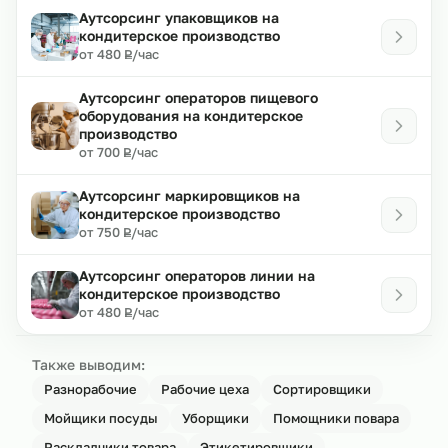
Аутсорсинг упаковщиков на
кондитерское производство
₽
от 480
/час
Р
Аутсорсинг операторов пищевого
оборудования на кондитерское
производство
₽
от 700
/час
Р
Аутсорсинг маркировщиков на
кондитерское производство
₽
от 750
/час
Р
Аутсорсинг операторов линии на
кондитерское производство
₽
от 480
/час
Р
Также выводим:
Разнорабочие
Рабочие цеха
Сортировщики
Мойщики посуды
Уборщики
Помощники повара
Раскладчики товара
Этикетировщики