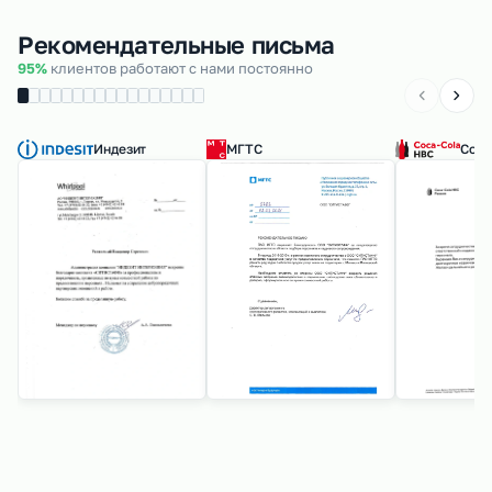
Рекомендательные письма
95%
клиентов работают с нами постоянно
Индезит
МГТС
Coca