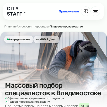
CITY
STAFF
®
Главная
›
Аутсорсинг персонала
›
Пищевое производство
₽
Аккредитована
от 400
Р
/ час
Массовый подбор
специалистов в
Владивостоке
✓
Официальное оформление сотрудников
✓
Подбор персонала под задачу
Полностью берём на себя массовый подбор
от 10