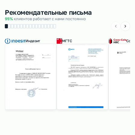
Рекомендательные письма
95%
клиентов работают с нами постоянно
Индезит
МГТС
Coca