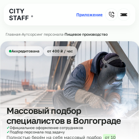
CITY
STAFF
®
Главная
›
Аутсорсинг персонала
›
Пищевое производство
₽
Аккредитована
от 400
Р
/ час
Массовый подбор
специалистов в
Волгограде
✓
Официальное оформление сотрудников
✓
Подбор персонала под задачу
Полностью берём на себя массовый подбор
от 10