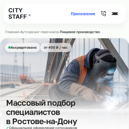
CITY
STAFF
®
Главная
›
Аутсорсинг персонала
›
Пищевое производство
₽
Аккредитована
от 400
Р
/ час
Массовый подбор
специалистов
в
Ростове‑на‑Дону
✓
Официальное оформление сотрудников