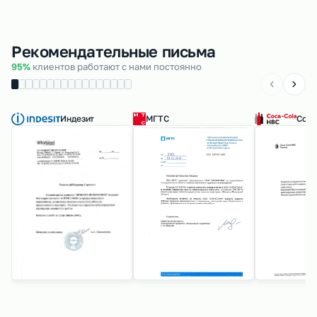
Рекомендательные письма
95%
клиентов работают с нами постоянно
Индезит
МГТС
Coca