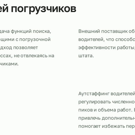
елей погрузчиков
 передача функций поиска,
Внешний по
аботающими с погрузочной
водителей, 
кой подход позволяет
эффективнос
роцессах, не отвлекаясь на
штата.
погрузчиками.