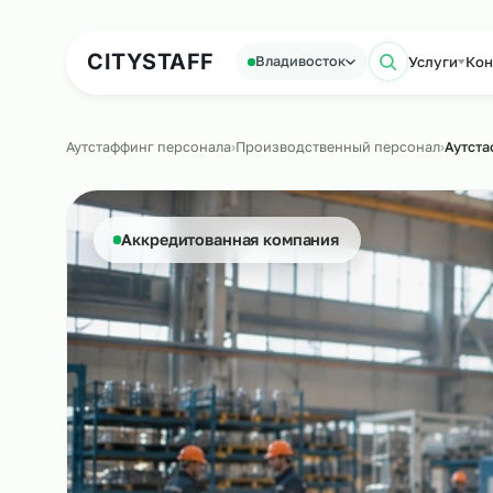
Аутсорсинг персонала
Аутс
CITY
STAFF
Услу
Владивосток
Поиск 
Аутстаффинг персонала
›
Производственный персонал
Аккредитованная компания