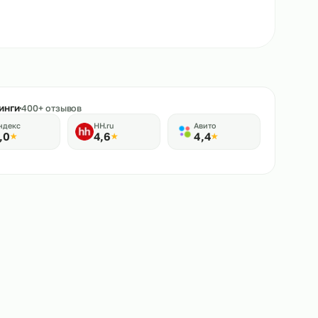
★
Рейтинги
400+ отзывов
Яндекс
HH.ru
Авито
5,0
4,6
4,4
★
★
★