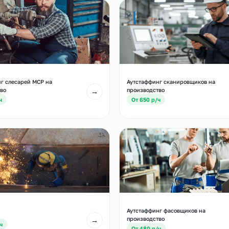
и
есте с этой услугой