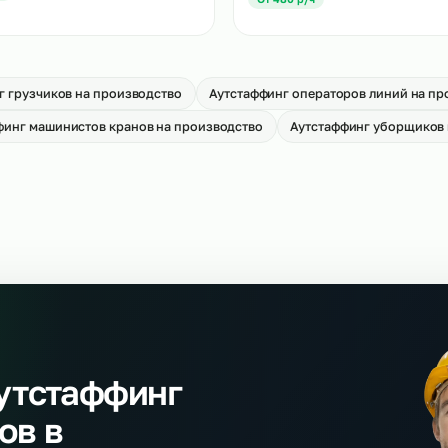
тстаффинг слесарей МСР на
Аутстаффинг скани
оизводство
производство
→
т 650 р/ч
От 650 р/ч
Аутстаффинг фасов
арщиков
производство
→
т 900 р/ч
От 480 р/ч