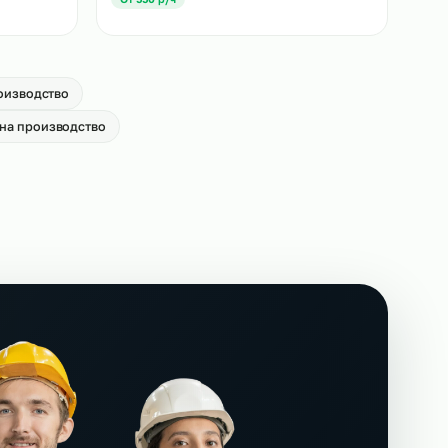
ровщиков на
Аутстаффинг кладовщиков на
производство
→
От 550 р/ч
щиков на
Аутстаффинг комплектовщиков на
производство
→
От 550 р/ч