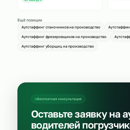
Аутстаффинг укладчиков-упаковщиков
Ау
на производство
пр
→
От 500 р/ч
О
Аутстаффинг разнорабочих на
Cв
производство
→
О
От 400 р/ч
Ещё позиции