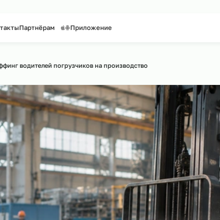
таффинг персонала
Предоставление персонала
ги
Контакты
Партнёрам
Приложение
по сайту
›
Аутстаффинг водителей погрузчиков на производство