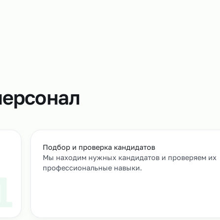
Аутстаффинг
регулироват
пиков и объ
привлечь до
помогает из
т
м персонал