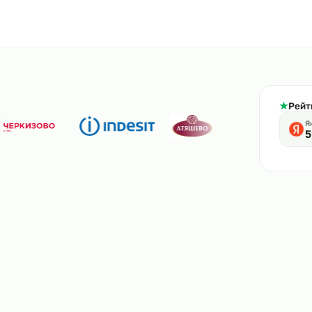
800-444-61-56
тв