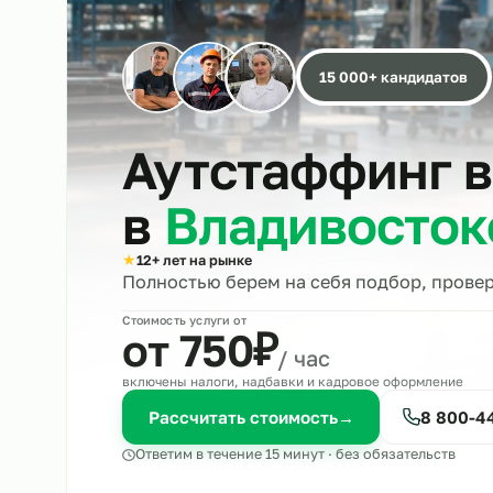
15 000+ кандида
Аутстаффинг
в
Владивост
★
12+ лет на рынке
Полностью берем на себя подбор, 
Стоимость услуги от
₽
от 750
/ час
включены налоги, надбавки и кадровое оформле