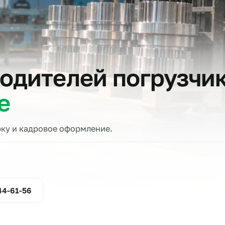
тов
 водителей погру
оке
проверку и кадровое оформление.
ние