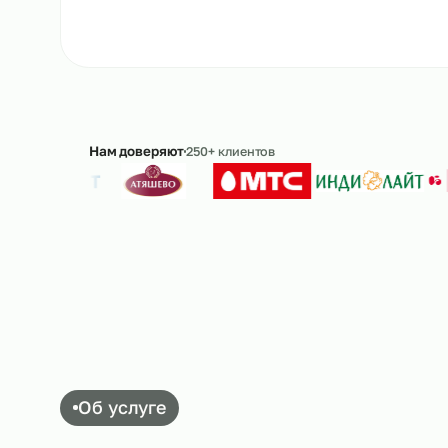
Рассчитать стоимость
→
8 
Ответим в течение 15 минут · без обязательс
Нам доверяют
250+ клиентов