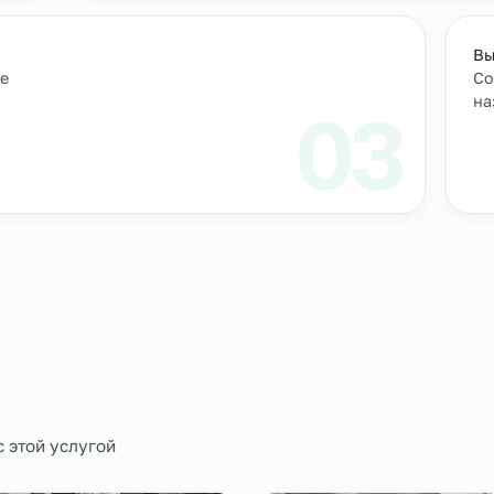
Подбор и проверка кандидатов
учтем
Мы находим нужных кандидатов и п
профессиональные навыки.
01
ическое
0