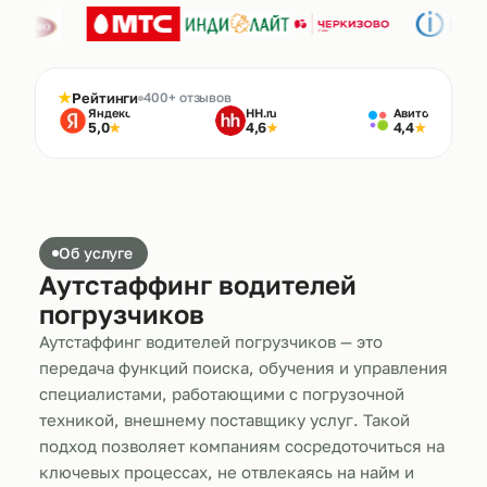
★
Рейтинги
400+ отзывов
Яндекс
HH.ru
Авито
5,0
4,6
4,4
★
★
★
Об услуге
Аутстаффинг водителей
погрузчиков
Аутстаффинг водителей погрузчиков — это
передача функций поиска, обучения и управления
специалистами, работающими с погрузочной
техникой, внешнему поставщику услуг. Такой
подход позволяет компаниям сосредоточиться на
ключевых процессах, не отвлекаясь на найм и