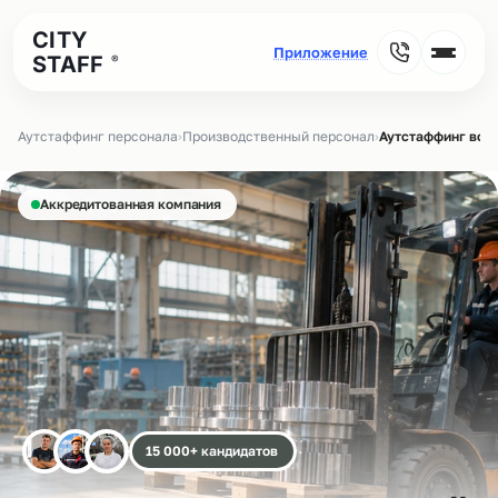
CITY
STAFF
®
Аутстаффинг персонала
›
Производственный персонал
›
Аутстаффинг води
Аккредитованная компания
15 000+ кандидатов