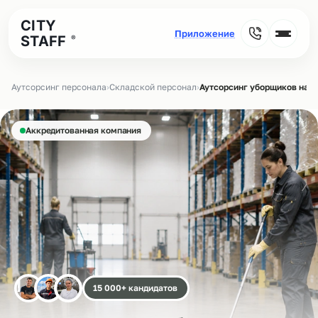
CITY
STAFF
®
Аутсорсинг персонала
›
Складской персонал
›
Аутсорсинг уборщиков на с
Аккредитованная компания
15 000+ кандидатов