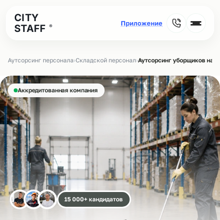
CITY
STAFF
®
Аутсорсинг персонала
›
Складской персонал
›
Аутсорсинг уборщиков на с
Аккредитованная компания
15 000+ кандидатов