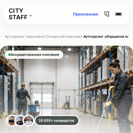
CITY
STAFF
®
Аутсорсинг персонала
›
Складской персонал
›
Аутсорсинг уборщиков на с
Аккредитованная компания
15 000+ кандидатов