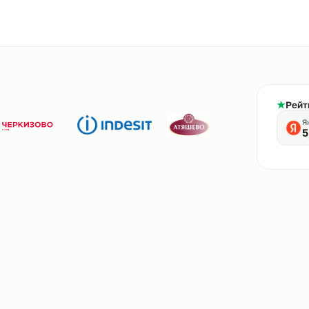
800-444-61-56
тв