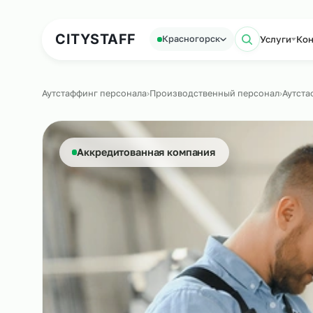
Аутсорсинг персонала
Аутс
CITY
STAFF
Услу
Красногорск
Поиск 
Аутстаффинг персонала
›
Производственный персонал
Аккредитованная компания