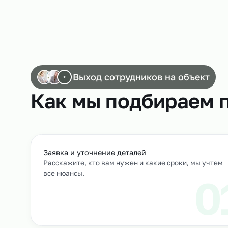
Работа токарей
Выход сотрудников на объек
+
Как мы подбирае