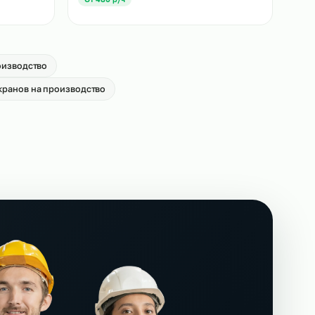
лей погрузчиков
Аутстаффинг сканировщиков на
производство
→
От 650 р/ч
Аутстаффинг фасовщиков на
производство
→
От 480 р/ч