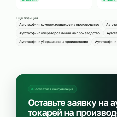
Аутстаффинг укладчиков-упаковщиков
Ау
на производство
пр
→
От 500 р/ч
О
Аутстаффинг кладовщиков на
Ау
производство
пр
→
От 550 р/ч
О
Ещё позиции