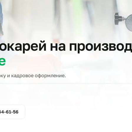
тов
 токарей на прои
ске
проверку и кадровое оформление.
ние