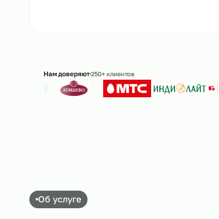
Рассчитать стоимость
→
8 
Ответим в течение 15 минут · без обязательс
Нам доверяют
250+ клиентов