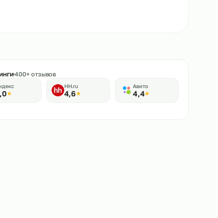
★
Рейтинги
400+ отзывов
Яндекс
HH.ru
Авито
5,0
4,6
4,4
★
★
★