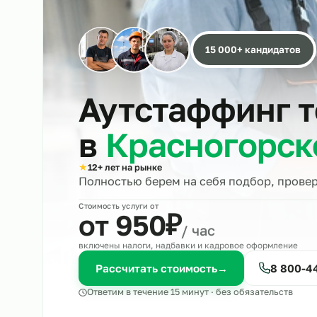
15 000+ кандида
Аутстаффинг
в
Красногор
★
12+ лет на рынке
Полностью берем на себя подбор, 
Стоимость услуги от
₽
от 950
/ час
включены налоги, надбавки и кадровое оформле