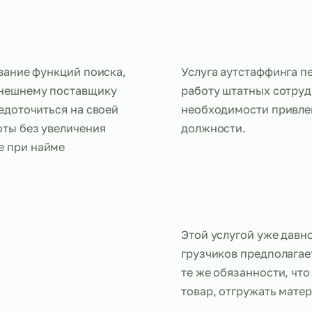
ей
легирование функций поиска,
Услуга аутс
лада внешнему поставщику
работу штат
и сосредоточиться на своей
необходимо
о работы без увеличения
должности.
кающие при найме