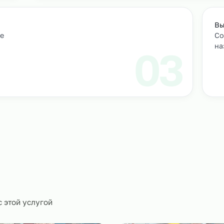
Подбор и проверка кандидатов
учтем
Мы находим нужных кандидатов и п
профессиональные навыки.
01
ическое
0