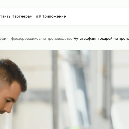
таффинг персонала
Предоставление персонала
ги
Контакты
Партнёрам
Приложение
по сайту
›
Аутстаффинг фрезеровщиков на производство
›
Аутстаффинг то