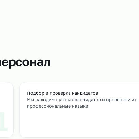
Этой услуго
грузчиков п
те же обяза
товар, отгр
т
м персонал