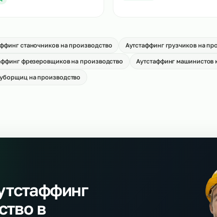
тстаффинг слесарей МСР на
Аутстаффинг водите
оизводство
на производство
→
т 650 р/ч
От 750 р/ч
тстаффинг разнорабочих на
Cварщиков
оизводство
→
От 900 р/ч
т 400 р/ч