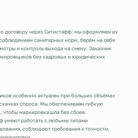
работают по договору через Ситистафф: мы офор
, следим за соблюдением санитарных норм, берём 
логи, медосмотры и контроль выхода на смену. За
адёжных маркировщиков без кадровых и юридичес