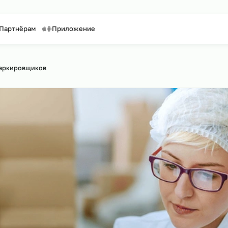
таффинг персонала
Предоставление персонала
нтакты
Партнёрам
Приложение
йту
рсинг маркировщиков