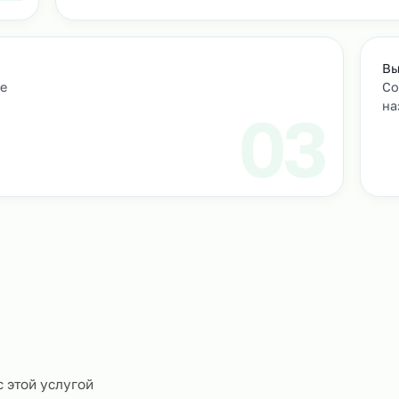
м персонал
Подбор и проверка кандидатов
учтем
Мы находим нужных кандидатов и п
профессиональные навыки.
01
ическое
0