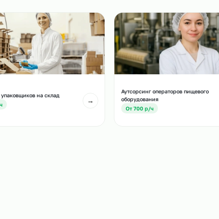
и
есте с этой услугой