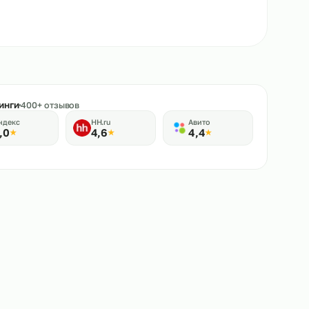
★
Рейтинги
400+ отзывов
Яндекс
HH.ru
Авито
5,0
4,6
4,4
★
★
★