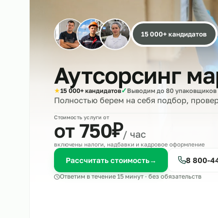
15 000+ кандида
Аутсорсинг 
★
✓
15 000+ кандидатов
Выводим до 80 упако
Полностью берем на себя подбор, 
Стоимость услуги от
₽
от 750
/ час
включены налоги, надбавки и кадровое оформле
Рассчитать стоимость
→
8 