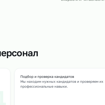
водстве
Аутсорсинг
продукции и
численность
Специалист
маркировочн
скорости и 
т