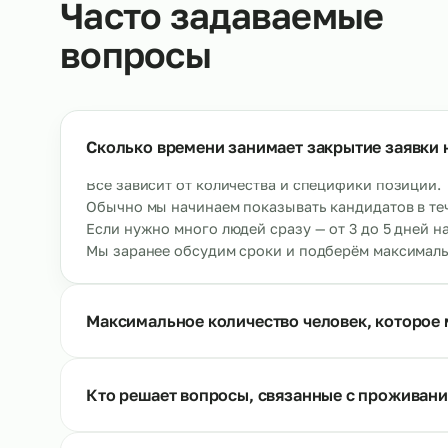
Кондитеры
Ау
→
От 500 р/ч
О
Ещё позиции
Часто задаваемые
вопросы