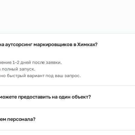
Аутсорсинг операто
тсорсинг упаковщиков на склад
оборудования
→
т 480 р/ч
От 700 р/ч