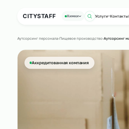
Аутсорсинг персонала
Аутс
CITY
STAFF
Услуги
Ко
Химки
Поиск по са
Аутсорсинг персонала
›
Пищевое производство
›
Аутсо
Аккредитованная компания