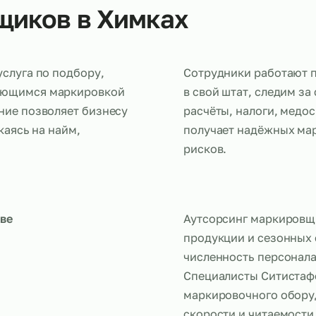
овщиков в Химках
ная услуга по подбору,
Сотрудники 
занимающимся маркировкой
в свой штат
 решение позволяет бизнесу
расчёты, на
отвлекаясь на найм,
получает н
рисков.