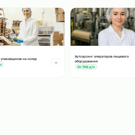
и
есте с этой услугой