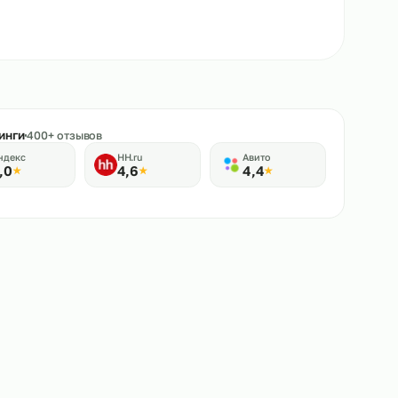
★
Рейтинги
400+ отзывов
Яндекс
HH.ru
Авито
5,0
4,6
4,4
★
★
★