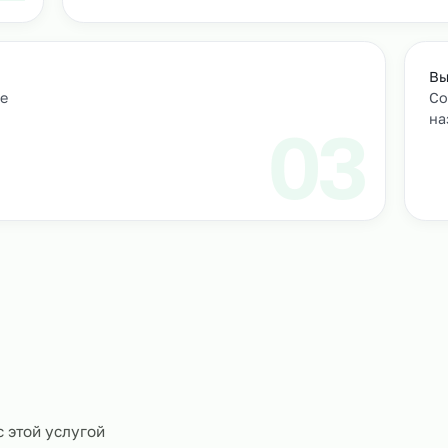
м персонал
Подбор и проверка кандидатов
учтем
Мы находим нужных кандидатов и п
профессиональные навыки.
01
ическое
0