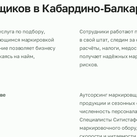
овщиков в Кабардино‑
ная услуга по подбору,
Сотрудники 
занимающимся маркировкой
в свой штат
 решение позволяет бизнесу
расчёты, на
отвлекаясь на найм,
получает н
рисков.