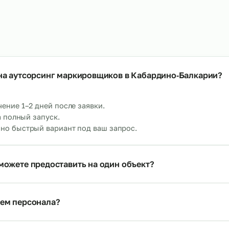
Аутсорсинг операто
тсорсинг упаковщиков на склад
оборудования
→
т 480 р/ч
От 700 р/ч