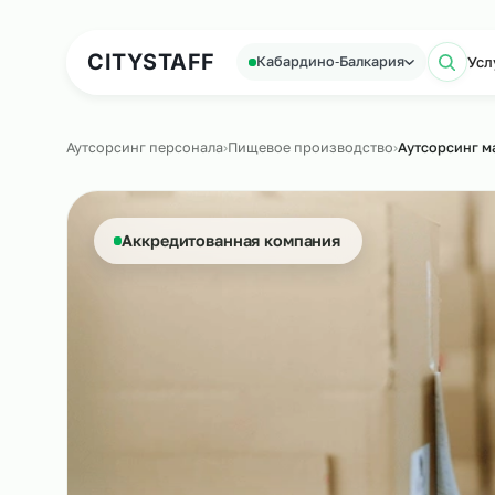
Аутсорсинг персонала
Аутс
CITY
STAFF
Кабардино‑Балкария
Аутсорсинг персонала
›
Пищевое производство
›
Аутсо
Аккредитованная компания