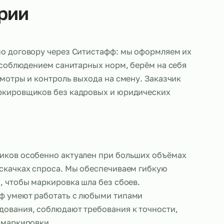
Балкарии
работают по договору через Ситистафф: мы офор
, следим за соблюдением санитарных норм, берём 
логи, медосмотры и контроль выхода на смену. За
адёжных маркировщиков без кадровых и юридичес