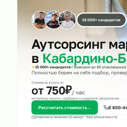
15 000+ кандида
Аутсорсинг
в
Кабардино
★
✓
15 000+ кандидатов
Выводим до 80 упако
Полностью берем на себя подбор, 
Стоимость услуги от
₽
от 750
/ час
включены налоги, надбавки и кадровое оформле