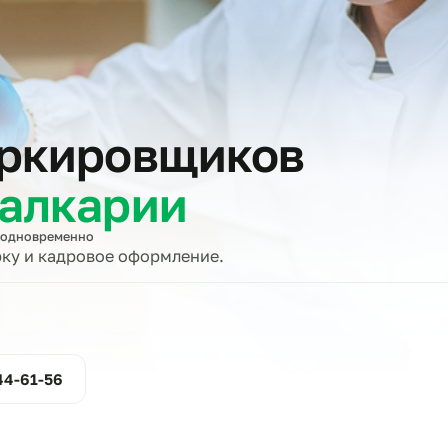
тов
 маркировщиков
‑Балкарии
вщиков одновременно
проверку и кадровое оформление.
ние