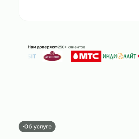
Рассчитать стоимость
→
8 
Ответим в течение 15 минут · без обязательс
Нам доверяют
250+ клиентов