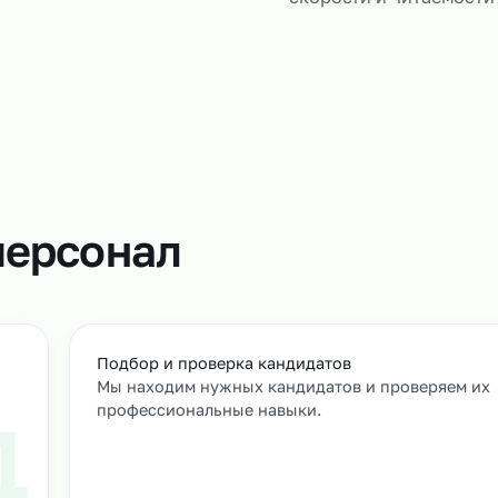
водстве
Аутсорсинг
продукции и
численность
Специалист
маркировочн
скорости и 
т