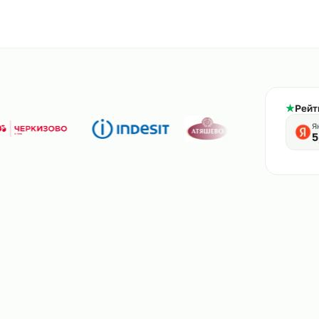
800-444-61-56
тв