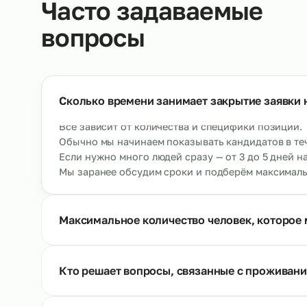
Кондитеры
Ау
→
От 500 р/ч
О
Ещё позиции
Часто задаваемые
вопросы