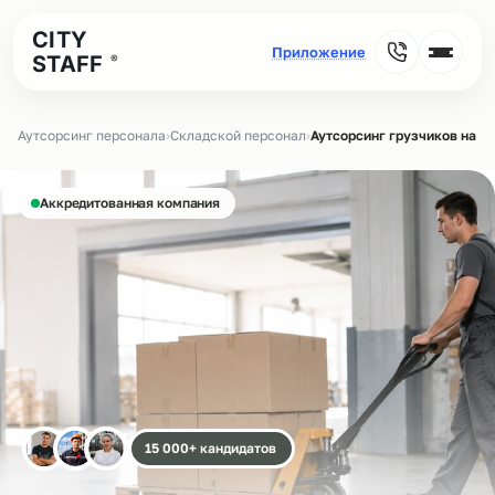
CITY
STAFF
®
Аутсорсинг персонала
›
Складской персонал
›
Аутсорсинг грузчиков на с
Аккредитованная компания
15 000+ кандидатов