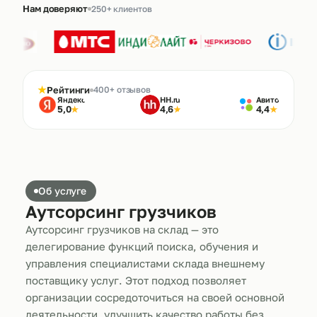
Нам доверяют
250+ клиентов
★
Рейтинги
400+ отзывов
Яндекс
HH.ru
Авито
5,0
4,6
4,4
★
★
★
Об услуге
Аутсорсинг грузчиков
Аутсорсинг грузчиков на склад — это
делегирование функций поиска, обучения и
управления специалистами склада внешнему
поставщику услуг. Этот подход позволяет
организации сосредоточиться на своей основной
деятельности, улучшить качество работы без