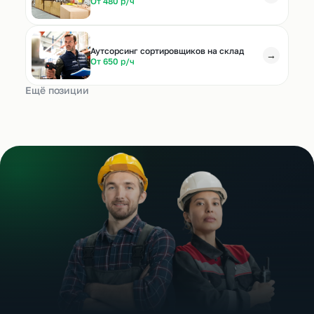
От 480 р/ч
Аутсорсинг сортировщиков на склад
→
От 650 р/ч
Ещё позиции