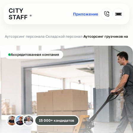
CITY
STAFF
®
Аутсорсинг персонала
›
Складской персонал
›
Аутсорсинг грузчиков на с
Аккредитованная компания
15 000+ кандидатов