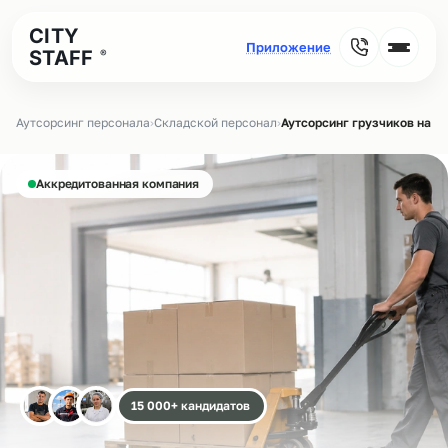
CITY
STAFF
®
Аутсорсинг персонала
›
Складской персонал
›
Аутсорсинг грузчиков на с
Аккредитованная компания
15 000+ кандидатов