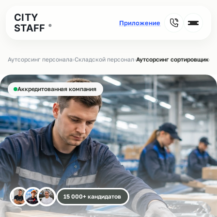
CITY
STAFF
®
Аутсорсинг персонала
›
Складской персонал
›
Аутсорсинг сортировщиков 
Аккредитованная компания
15 000+ кандидатов