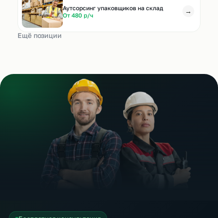
Аутсорсинг упаковщиков на склад
→
От 480 р/ч
Ещё позиции