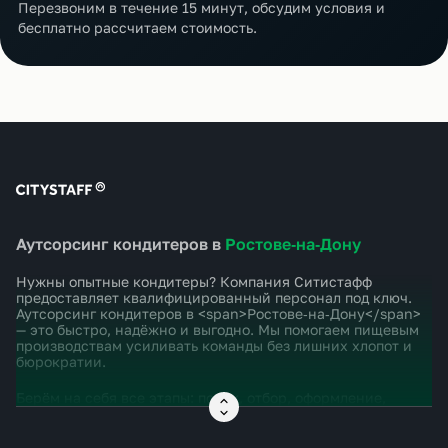
Перезвоним в течение 15 минут, обсудим условия и
бесплатно рассчитаем стоимость.
Аутсорсинг кондитеров в
Ростове‑на‑Дону
Нужны опытные кондитеры? Компания Ситистафф
предоставляет квалифицированный персонал под ключ.
Аутсорсинг кондитеров в <span>Ростове‑на‑Дону</span>
— это быстро, надёжно и выгодно. Мы помогаем пищевым
производствам усиливать команды без лишних хлопот и
бюрократии.
Берём на себя все этапы: поиск, отбор, оформление,
инструктажи, контроль выхода и замены. Кондитеры
работают по сменам, соблюдают рецептуры,
поддерживают чистоту и качество продукции.