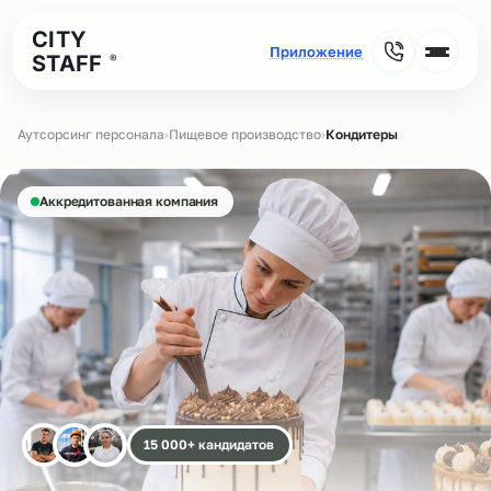
CITY
STAFF
®
Аутсорсинг персонала
›
Пищевое производство
›
Кондитеры
Аккредитованная компания
15 000+ кандидатов