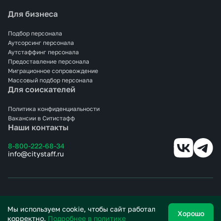
Для бизнеса
Аутсорсинг с Ситистафф — это гибкость, надёжность и
экономия ресурсов. Доверьте работу профессионалам, и
ваши десерты будут всегда на высоте!
Подбор персонала
Аутсорсинг персонала
Аутстаффинг персонала
Предоставление персонала
Миграционное сопровождение
Массовый подбор персонала
Для соискателей
Политика конфиденциальности
Вакансии в Ситистафф
Наши контакты
8-800-222-68-34
info@citystaff.ru
© 2025 СИТИСТАФФ.
Все права защищены.
Мы используем cookie, чтобы сайт работал
Хорошо
корректно.
Подробнее в политике