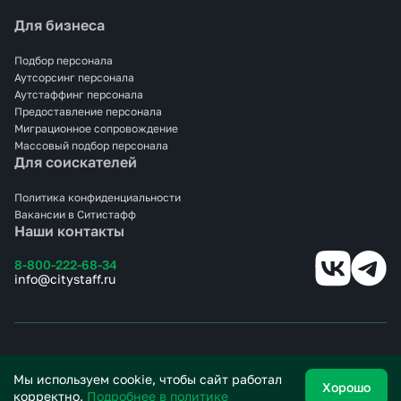
Для бизнеса
Аутсорсинг с Ситистафф — это гибкость, надёжность и
экономия ресурсов. Доверьте работу профессионалам, и
ваши десерты будут всегда на высоте!
Подбор персонала
Аутсорсинг персонала
Аутстаффинг персонала
Предоставление персонала
Миграционное сопровождение
Массовый подбор персонала
Для соискателей
Политика конфиденциальности
Вакансии в Ситистафф
Наши контакты
8-800-222-68-34
info@citystaff.ru
© 2025 СИТИСТАФФ.
Все права защищены.
Мы используем cookie, чтобы сайт работал
Хорошо
корректно.
Подробнее в политике