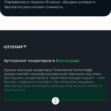
Перезвоним в течение 15 минут, обсудим условия и
бесплатно рассчитаем стоимость.
Аутсорсинг кондитеров в
Волгограде
Нужны опытные кондитеры? Компания Ситистафф
предоставляет квалифицированный персонал под ключ.
Аутсорсинг кондитеров в <span>Волгограде</span> — это
быстро, надёжно и выгодно. Мы помогаем пищевым
производствам усиливать команды без лишних хлопот и
бюрократии.
Берём на себя все этапы: поиск, отбор, оформление,
инструктажи, контроль выхода и замены. Кондитеры
работают по сменам, соблюдают рецептуры,
поддерживают чистоту и качество продукции.