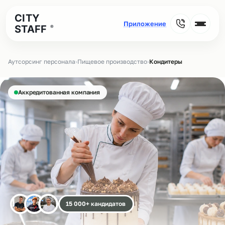
CITY
STAFF
®
Аутсорсинг персонала
›
Пищевое производство
›
Кондитеры
Аккредитованная компания
15 000+ кандидатов