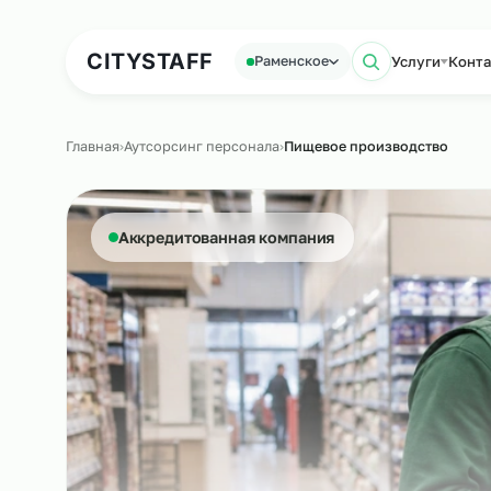
Аутсорсинг персонала
Аутс
CITY
STAFF
Услуги
Раменское
Поиск по
Главная
›
Аутсорсинг персонала
›
Пищевое производств
Аккредитованная компания