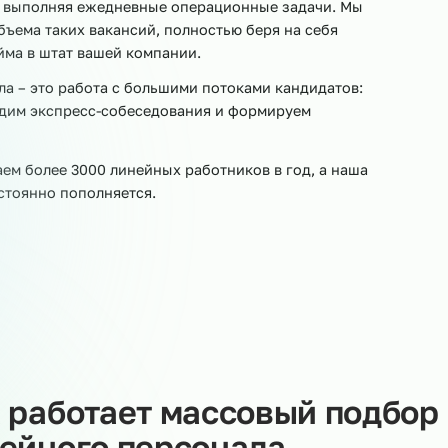
 количестве линейных сотрудников – операторов
паковщиков, разнорабочих, складских работников – на
инейного персонала. Линейный персонал составляет
иятий, выполняя ежедневные операционные задачи. М
го объема таких вакансий, полностью беря на себя
ию найма в штат вашей компании.
рсонала – это работа с большими потоками кандидатов
 проводим экспресс-собеседования и формируем
.
раиваем более 3000 линейных работников в год, а на
ств постоянно пополняется.