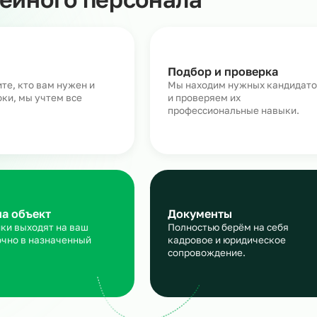
Как работает массовый п
линейного персонала
аявка
Подбор и пров
сскажите, кто вам нужен и
Мы находим нужн
кие сроки, мы учтем все
и проверяем их
ансы
профессиональны