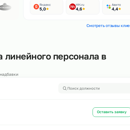
Рейтинги
400+ отзывов
Яндекс
HH.ru
5,0
4,6
Смотреть
бора линейного персонала 
алоги и надбавки