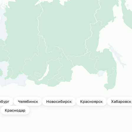
ктов
Мы успешно р
подбора персо
и всей России