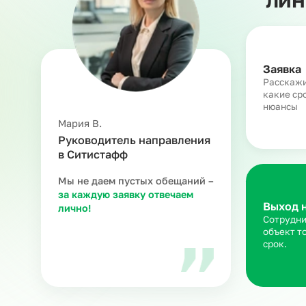
З
Ра
ка
ню