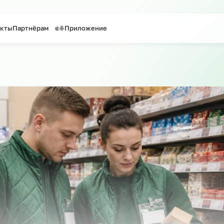
таффинг персонала
Предоставление персонала
Контакты
Партнёрам
Приложение
 сайту
о