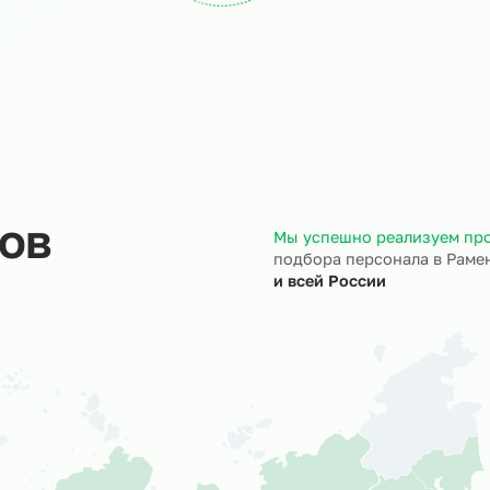
ход на объект
Документы
трудники выходят на ваш
Полностью берём 
ъект точно в назначенный
кадровое и юрид
ок.
сопровождение.