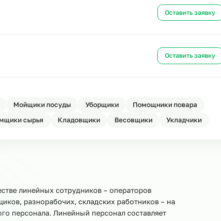
Ост
Ост
ахту
Ост
овщики
Мойщики посуды
Уборщики
Помощники 
Приёмщики сырья
Кладовщики
Весовщики
Ук