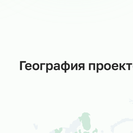
Мария В.
Руководитель направления
в Ситистафф
Мы не даем пустых обещаний –
за каждую заявку отвечаем
Вы
лично!
Со
об
ср