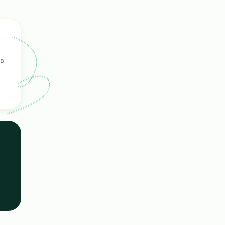
одбор
ерка
ых кандидатов
е навыки.