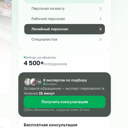
Массовый подбор
Персонал на вахту
ла
Рабочий персонал
Линейный персонал
ие
Специалистов
Сейчас на объектах
4 500+
сотрудников
8 экспертов по подбору
+6
Онлайн
Оставьте обращение — эксперт пере
течение
15 минут
Получить консультацию