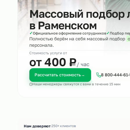
Массовый подбо
в
Раменском
✓
✓
Официальное оформление сотрудников
Под
Полностью берём на себя массовый по
персонала.
Стоимость услуги от
₽
от 400
Р
/ час
Рассчитать стоимость
→
8 800-4
Наши менеджеры свяжутся с вами в течение 15 м