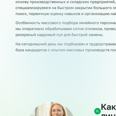
Когда у вас возникает потребность в большом
производственных линий, комплектовщиков, у
помощь приходит услуга массового подбора л
основу производственных и складских предпр
специализируемся на быстром закрытии большо
поиск, первичную оценку навыков и организац
Особенность массового подбора линейного пе
мы оперативно обрабатываем сотни откликов,
резервный кадровый пул для быстрой замены
На сегодняшний день мы подбираем и трудоуст
база кандидатов с опытом массовых производ