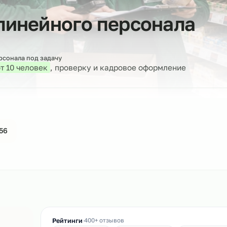
р линейного персона
бор персонала под задачу
дбор
от 10 человек
, проверку и кадровое оформлен
44-61-56
ин