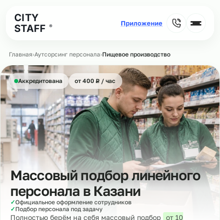
CITY
STAFF
®
Главная
›
Аутсорсинг персонала
›
Пищевое производство
₽
Аккредитована
от 400
Р
/ час
Массовый подбор линейного
персонала в
Казани
✓
Официальное оформление сотрудников
✓
Подбор персонала под задачу
Полностью берём на себя массовый подбор
от 10