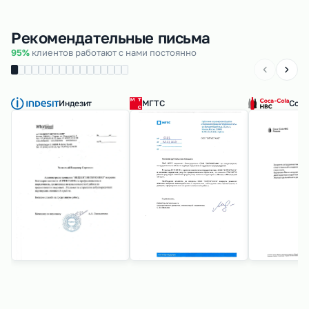
Рекомендательные письма
95%
клиентов работают с нами постоянно
Индезит
МГТС
Coca