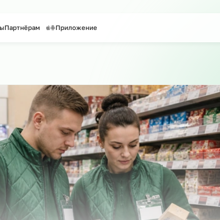
таффинг персонала
Предоставление персонала
онтакты
Партнёрам
Приложение
айту
о