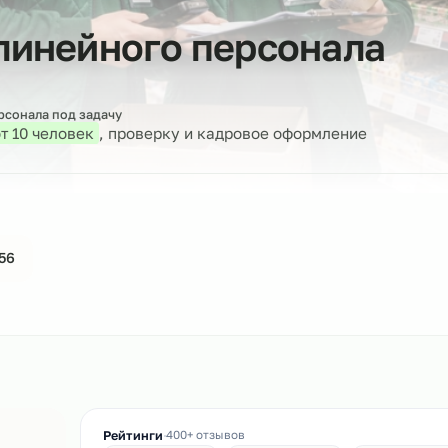
р линейного персона
бор персонала под задачу
дбор
от 10 человек
, проверку и кадровое оформлен
44-61-56
ин