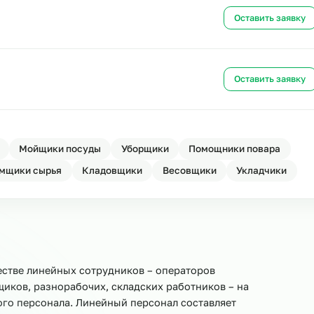
Ост
Ост
ахту
Ост
овщики
Мойщики посуды
Уборщики
Помощники 
Приёмщики сырья
Кладовщики
Весовщики
Ук