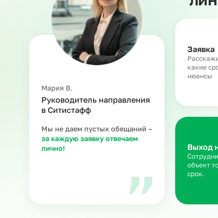
З
Ра
ка
ню