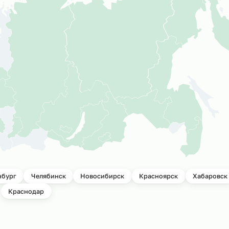
ктов
Мы успешно р
подбора персо
и всей России