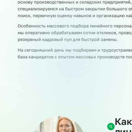
Когда у вас возникает потребность в большом
производственных линий, комплектовщиков, у
помощь приходит услуга массового подбора л
основу производственных и складских предпр
специализируемся на быстром закрытии большо
поиск, первичную оценку навыков и организац
Особенность массового подбора линейного пе
мы оперативно обрабатываем сотни откликов,
резервный кадровый пул для быстрой замены
На сегодняшний день мы подбираем и трудоуст
база кандидатов с опытом массовых производ