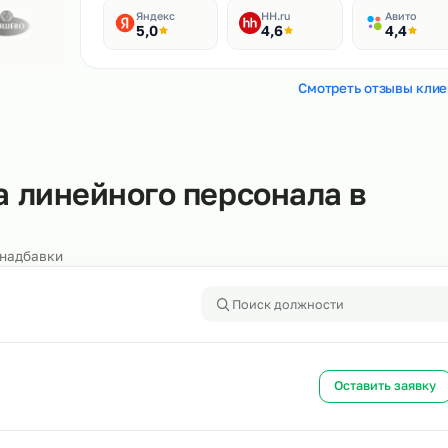
Рейтинги
400+ отзывов
Яндекс
HH.ru
5,0
4,6
Смотреть
бора линейного персонала 
алоги и надбавки