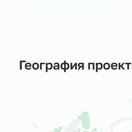
Мария В.
Руководитель направления
в Ситистафф
Мы не даем пустых обещаний –
за каждую заявку отвечаем
Вы
лично!
Со
об
ср