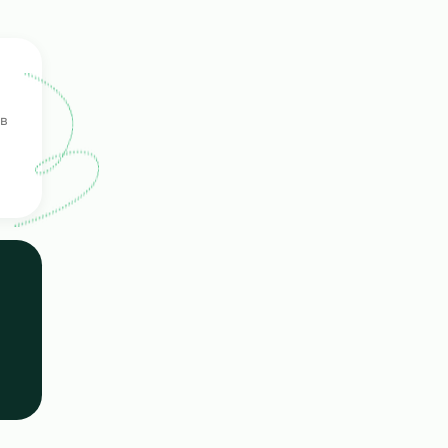
одбор
ерка
ых кандидатов
е навыки.