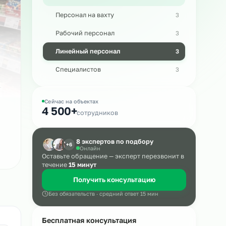
Массовый подбор
Персонал на вахту
ла
Рабочий персонал
Линейный персонал
ие
Специалистов
Сейчас на объектах
4 500+
сотрудников
8 экспертов по подбору
+6
Онлайн
Оставьте обращение — эксперт пере
течение
15 минут
Получить консультацию