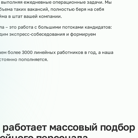
 количестве линейных сотрудников – операторов
паковщиков, разнорабочих, складских работников – на
инейного персонала. Линейный персонал составляет
иятий, выполняя ежедневные операционные задачи. М
го объема таких вакансий, полностью беря на себя
ию найма в штат вашей компании.
рсонала – это работа с большими потоками кандидатов
 проводим экспресс-собеседования и формируем
.
раиваем более 3000 линейных работников в год, а на
ств постоянно пополняется.