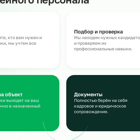
Как работает массовый п
линейного персонала
аявка
Подбор и пров
сскажите, кто вам нужен и
Мы находим нужн
кие сроки, мы учтем все
и проверяем их
ансы
профессиональны