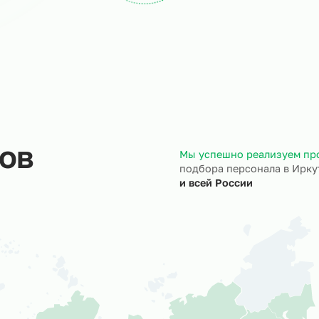
ход на объект
Документы
трудники выходят на ваш
Полностью берём 
ъект точно в назначенный
кадровое и юрид
ок.
сопровождение.