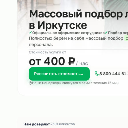
Массовый подбо
в
Иркутске
✓
✓
Официальное оформление сотрудников
Под
Полностью берём на себя массовый по
персонала.
Стоимость услуги от
₽
от 400
Р
/ час
Рассчитать стоимость
→
8 800-4
Наши менеджеры свяжутся с вами в течение 15 м