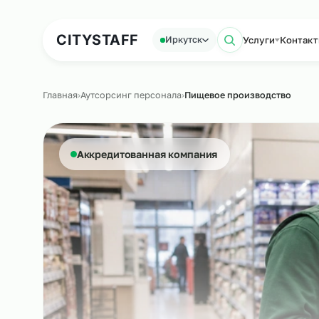
Аутсорсинг персонала
Аутс
CITY
STAFF
Услуги
К
Иркутск
Поиск по с
Главная
›
Аутсорсинг персонала
›
Пищевое производств
Аккредитованная компания