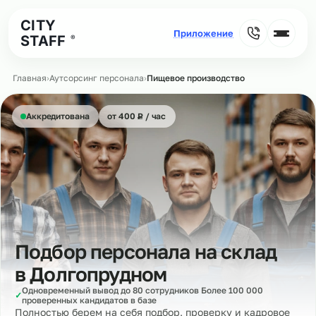
CITY
STAFF
®
Главная
›
Аутсорсинг персонала
›
Пищевое производство
₽
Аккредитована
от 400
Р
/ час
Подбор персонала на склад
в
Долгопрудном
Одновременный вывод до 80 сотрудников Более 100 000
✓
проверенных кандидатов в базе
Полностью берем на себя подбор, проверку и кадровое