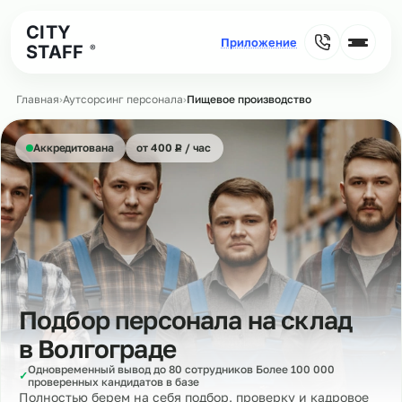
CITY
STAFF
®
Главная
›
Аутсорсинг персонала
›
Пищевое производство
₽
Аккредитована
от 400
Р
/ час
Подбор персонала на склад
в
Волгограде
Одновременный вывод до 80 сотрудников Более 100 000
✓
проверенных кандидатов в базе
Полностью берем на себя подбор, проверку и кадровое