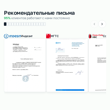
Рекомендательные письма
95%
клиентов работают с нами постоянно
Индезит
МГТС
Coca