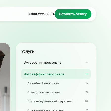
Миграционное сопровождение
Массовый подбор
8-800-222-68-34
Оставить з
Услуги
Аутсорсинг персонала
Аутстаффинг персонала
Линейный персонал
Складской персонал