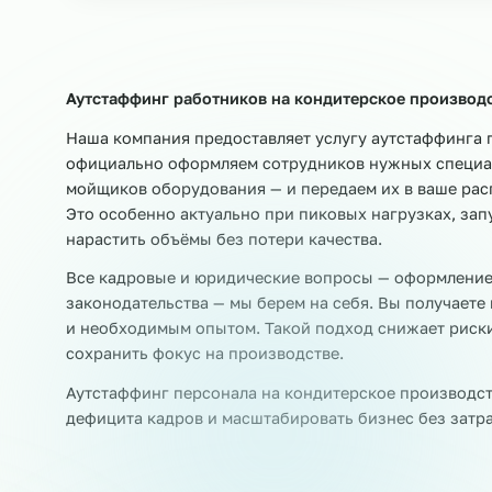
₽
от 480
Р
/час
Также выводим:
Разнорабочие
Рабочие цеха
Сортир
Раскладчики товара
Этикетировщики
Аутстаффинг работников на кондитерское про
Наша компания предоставляет услугу аутстаф
официально оформляем сотрудников нужных с
мойщиков оборудования — и передаем их в ва
Это особенно актуально при пиковых нагрузка
нарастить объёмы без потери качества.