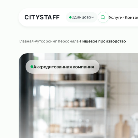
Аутсорсинг персонала
Аутс
CITY
STAFF
Услуги
Одинцово
Поиск по
Главная
›
Аутсорсинг персонала
›
Пищевое производств
Аккредитованная компания