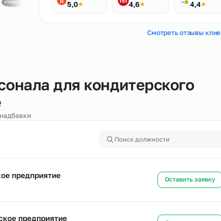
Рейтинги
400+ отзывов
Яндекс
HH.ru
5,0
4,6
Смотреть
персонала для кондитерск
ове
алоги и надбавки