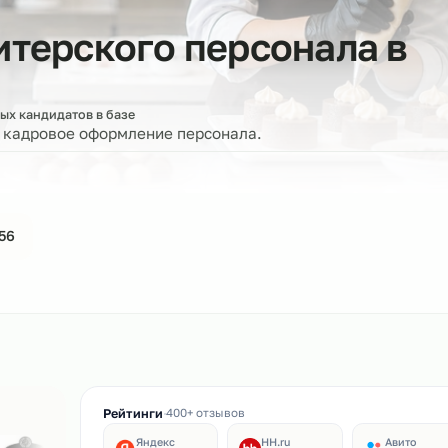
ндитерского персонал
оверенных кандидатов в базе
ерку и кадровое оформление персонала.
44-61-56
ин