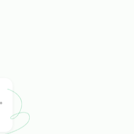
ками
ть
г