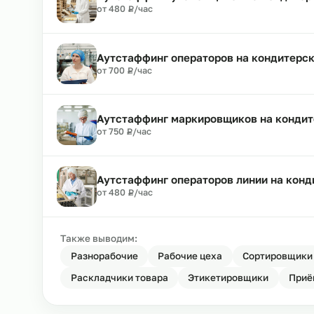
Аутстаффинг кондитеров на конд
₽
от 500
Р
/час
Аутстаффинг упаковщиков на кон
₽
от 480
Р
/час
Аутстаффинг операторов на конд
₽
от 700
Р
/час
Аутстаффинг маркировщиков на к
₽
от 750
Р
/час
Аутстаффинг операторов линии н