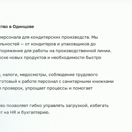
овщики
Мойщики посуды
Уборщики
Помощники 
Приёмщики сырья
Кладовщики
Весовщики
Ук
изводство в
Одинцове
финга персонала для кондитерских производств. Мы
пециальностей — от кондитеров и упаковщиков до
ше распоряжение для работы на производственной лин
х, запуске новых продуктов и необходимости быстро