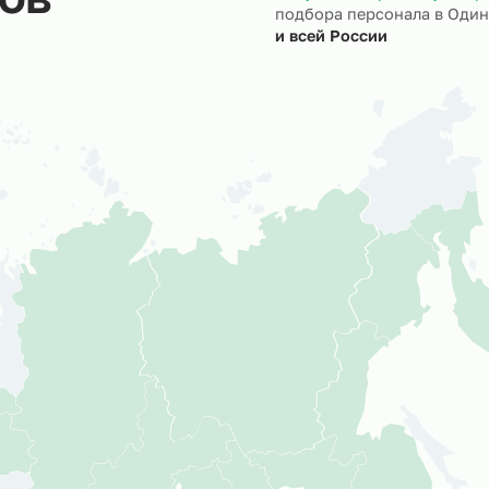
ктов
Мы успешно р
подбора перс
и всей России