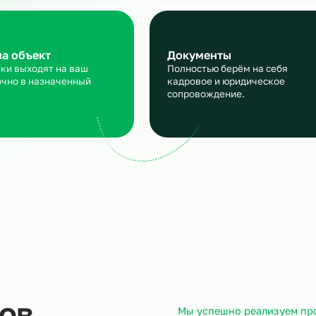
персонала для кондитерс
производства
аявка
Подбор и пров
сскажите, кто вам нужен и
Мы находим нужн
кие сроки, мы учтем все
и проверяем их
ансы
профессиональны
ход на объект
Документы
трудники выходят на ваш
Полностью берём 
ъект точно в назначенный
кадровое и юрид
ок.
сопровождение.