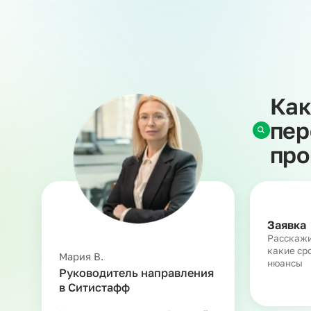
Все кадровые и юридические вопросы — оформ
законодательства — мы берем на себя. Вы пол
и необходимым опытом. Такой подход снижает
сохранить фокус на производстве.
Аутстаффинг персонала на кондитерское произ
дефицита кадров и масштабировать бизнес без