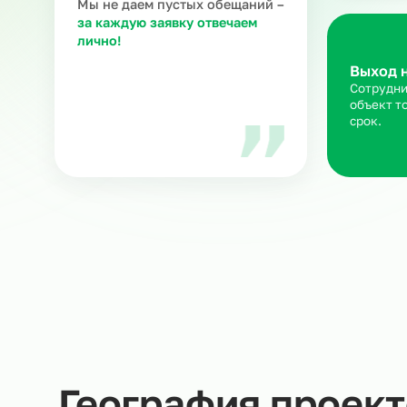
З
Ра
ка
Мария В.
ню
Руководитель направления
в Ситистафф
Мы не даем пустых обещаний –
за каждую заявку отвечаем
лично!
Вы
Со
об
ср