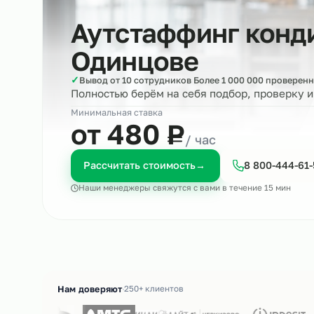
Аутстаффинг ко
Одинцове
✓
Вывод от 10 сотрудников Более 1 000 000 пр
Полностью берём на себя подбор, пров
Минимальная ставка
₽
от 480
Р
/ час
Рассчитать стоимость
→
8 800-4
Наши менеджеры свяжутся с вами в течение 15 м