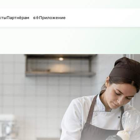
таффинг персонала
Предоставление персонала
Контакты
Партнёрам
Приложение
 сайту
о