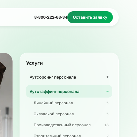
Миграционное сопровождение
Массовый подбор
8-800-222-68-34
Оставить з
Услуги
Аутсорсинг персонала
Аутстаффинг персонала
Линейный персонал
Складской персонал