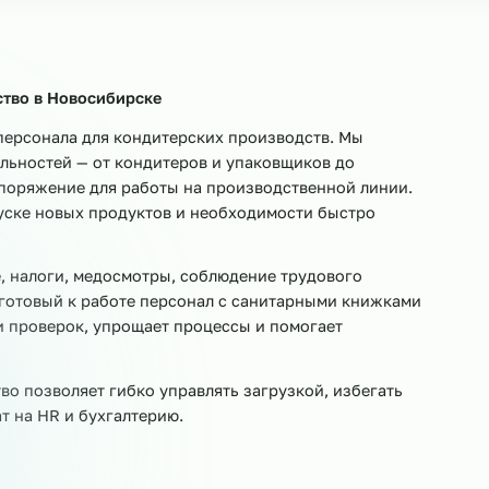
овщики
Мойщики посуды
Уборщики
Помощники 
Приёмщики сырья
Кладовщики
Весовщики
Ук
изводство в
Новосибирске
финга персонала для кондитерских производств. Мы
пециальностей — от кондитеров и упаковщиков до
ше распоряжение для работы на производственной лин
х, запуске новых продуктов и необходимости быстро