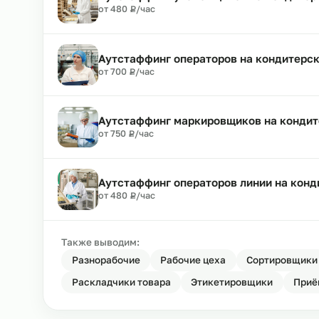
Аутстаффинг кондитеров на конд
₽
от 500
Р
/час
Аутстаффинг упаковщиков на кон
₽
от 480
Р
/час
Аутстаффинг операторов на конд
₽
от 700
Р
/час
Аутстаффинг маркировщиков на к
₽
от 750
Р
/час
Аутстаффинг операторов линии н