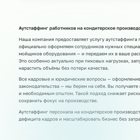
₽
от 480
Р
/час
Также выводим:
Разнорабочие
Рабочие цеха
Сортир
Раскладчики товара
Этикетировщики
Аутстаффинг работников на кондитерское про
Наша компания предоставляет услугу аутстаф
официально оформляем сотрудников нужных с
мойщиков оборудования — и передаем их в ва
Это особенно актуально при пиковых нагрузка
нарастить объёмы без потери качества.