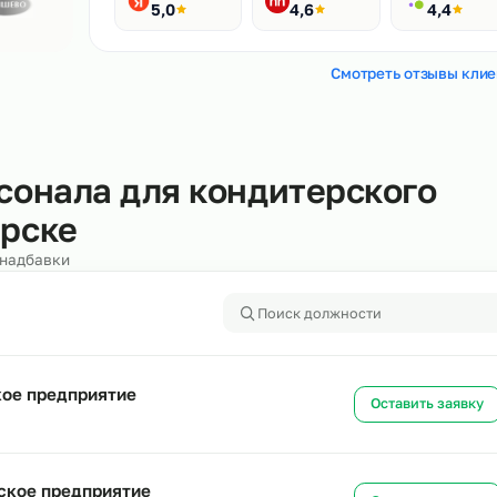
Рейтинги
400+ отзывов
Яндекс
HH.ru
5,0
4,6
Смотреть
персонала для кондитерск
ибирске
алоги и надбавки