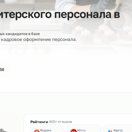
ндитерского персонал
оверенных кандидатов в базе
ерку и кадровое оформление персонала.
44-61-56
ин