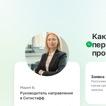
Все кадровые и юридические вопросы — оформ
законодательства — мы берем на себя. Вы пол
и необходимым опытом. Такой подход снижает
сохранить фокус на производстве.
Аутстаффинг персонала на кондитерское произ
дефицита кадров и масштабировать бизнес без