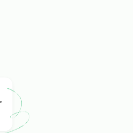
ками
ть
г