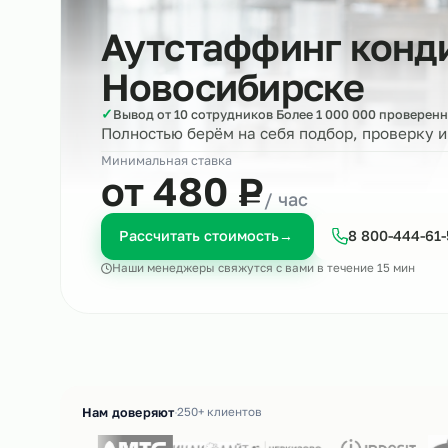
Аутстаффинг ко
Новосибирске
✓
Вывод от 10 сотрудников Более 1 000 000 пр
Полностью берём на себя подбор, пров
Минимальная ставка
₽
от 480
Р
/ час
Рассчитать стоимость
→
8 800-4
Наши менеджеры свяжутся с вами в течение 15 м