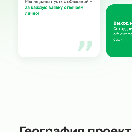
З
Ра
ка
Мария В.
ню
Руководитель направления
в Ситистафф
Мы не даем пустых обещаний –
за каждую заявку отвечаем
лично!
Вы
Со
об
ср