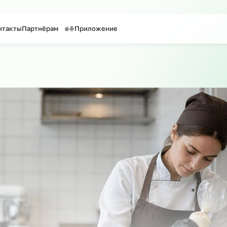
таффинг персонала
Предоставление персонала
уги
Контакты
Партнёрам
Приложение
 по сайту
о