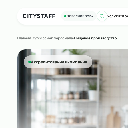
Аутсорсинг персонала
Аутс
CITY
STAFF
Усл
Новосибирск
Поиск
Главная
›
Аутсорсинг персонала
›
Пищевое производств
Аккредитованная компания