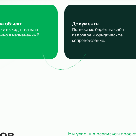
персонала для кондитерс
производства
аявка
Подбор и пров
сскажите, кто вам нужен и
Мы находим нужн
кие сроки, мы учтем все
и проверяем их
ансы
профессиональны
ход на объект
Документы
трудники выходят на ваш
Полностью берём 
ъект точно в назначенный
кадровое и юрид
ок.
сопровождение.