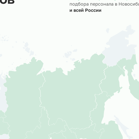
ктов
Мы успешно реали
подбора персонал
и всей России