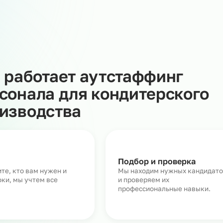
ление, налоги, медосмотры, соблюдение трудового
учаете готовый к работе персонал с санитарными книж
 риски проверок, упрощает процессы и помогает
водство позволяет гибко управлять загрузкой, избега
 затрат на HR и бухгалтерию.
Как работает аутстаффин