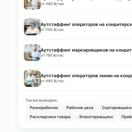
Аутстаффинг кондитеров на конд
₽
от 500
Р
/час
Аутстаффинг упаковщиков на кон
₽
от 480
Р
/час
Аутстаффинг операторов на конд
₽
от 700
Р
/час
Аутстаффинг маркировщиков на к
₽
от 750
Р
/час
Аутстаффинг операторов линии н