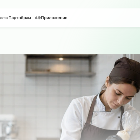
таффинг персонала
Предоставление персонала
и
Контакты
Партнёрам
Приложение
о сайту
о