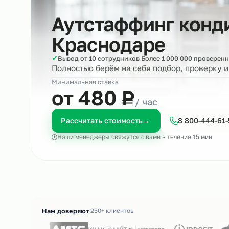
Аутстаффинг ко
Краснодаре
✓
Вывод от 10 сотрудников Более 1 000 000 пр
Полностью берём на себя подбор, пров
Минимальная ставка
₽
от 480
Р
/ час
Рассчитать стоимость
→
8 800-4
Наши менеджеры свяжутся с вами в течение 15 м