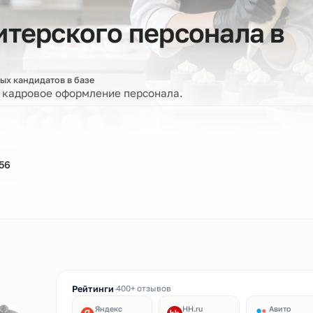
ндитерского персонал
оверенных кандидатов в базе
ерку и кадровое оформление персонала.
44-61-56
ин