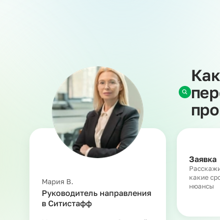
Все кадровые и юридические вопросы — оформ
законодательства — мы берем на себя. Вы пол
и необходимым опытом. Такой подход снижает
сохранить фокус на производстве.
Аутстаффинг персонала на кондитерское произ
дефицита кадров и масштабировать бизнес без