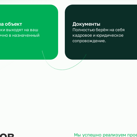
персонала для кондитерс
производства
аявка
Подбор и пров
сскажите, кто вам нужен и
Мы находим нужн
кие сроки, мы учтем все
и проверяем их
ансы
профессиональны
ход на объект
Документы
трудники выходят на ваш
Полностью берём 
ъект точно в назначенный
кадровое и юрид
ок.
сопровождение.