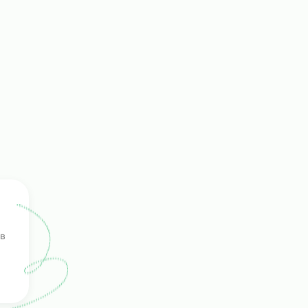
ками
ть
г