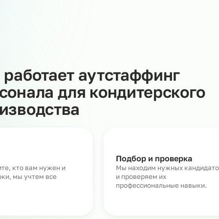
ление, налоги, медосмотры, соблюдение трудового
учаете готовый к работе персонал с санитарными книж
 риски проверок, упрощает процессы и помогает
водство позволяет гибко управлять загрузкой, избега
 затрат на HR и бухгалтерию.
Как работает аутстаффин