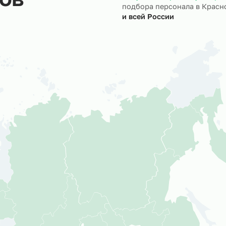
ктов
Мы успешно ре
подбора персон
и всей России