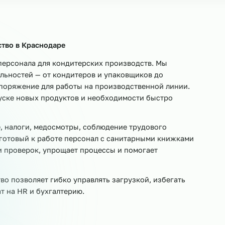
овщики
Мойщики посуды
Уборщики
Помощники 
Приёмщики сырья
Кладовщики
Весовщики
Ук
изводство в
Краснодаре
финга персонала для кондитерских производств. Мы
пециальностей — от кондитеров и упаковщиков до
ше распоряжение для работы на производственной лин
х, запуске новых продуктов и необходимости быстро