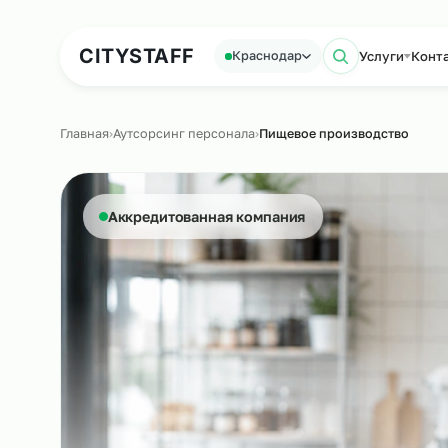
Аутсорсинг персонала
Аутс
CITY
STAFF
Услуг
Краснодар
Поиск п
Главная
›
Аутсорсинг персонала
›
Пищевое производств
Аккредитованная компания