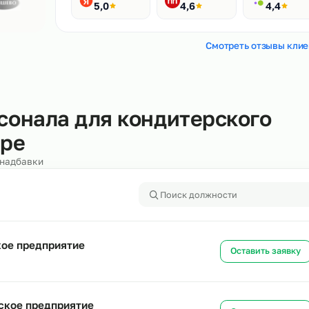
Рейтинги
400+ отзывов
Яндекс
HH.ru
5,0
4,6
Смотреть
персонала для кондитерск
одаре
алоги и надбавки