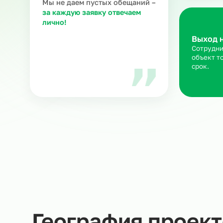
З
Ра
ка
Мария В.
ню
Руководитель направления
в Ситистафф
Мы не даем пустых обещаний –
за каждую заявку отвечаем
лично!
Вы
Со
об
ср