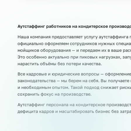
₽
от 480
Р
/час
Также выводим:
Разнорабочие
Рабочие цеха
Сортир
Раскладчики товара
Этикетировщики
Аутстаффинг работников на кондитерское про
Наша компания предоставляет услугу аутстаф
официально оформляем сотрудников нужных с
мойщиков оборудования — и передаем их в ва
Это особенно актуально при пиковых нагрузка
нарастить объёмы без потери качества.