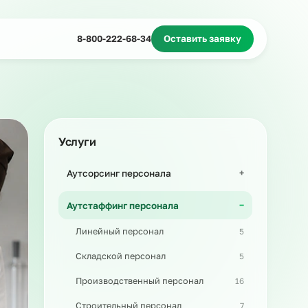
Миграционное сопровождение
Массовый подбор
8-800-222-68-34
Оставить з
Услуги
Аутсорсинг персонала
Аутстаффинг персонала
Линейный персонал
Складской персонал