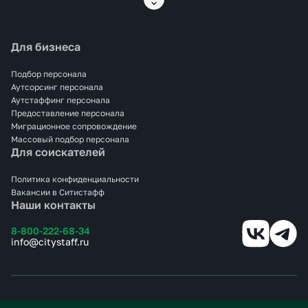
выхода и замену сотрудников. Сотрудники проходят
медосмотры, инструктажи, и готовы к сменной работе на
пищевом производстве.
Для бизнеса
С нами вы экономите время и ресурсы, а качество
производства остаётся под надёжным контролем.
Аутсорсинг операторов линий в <span>Лобне</span> —
Подбор персонала
это точность, гибкость и надёжный результат.
Аутсорсинг персонала
Аутстаффинг персонала
Предоставление персонала
Миграционное сопровождение
Массовый подбор персонала
Для соискателей
Политика конфиденциальности
Вакансии в Ситистафф
Наши контакты
8-800-222-68-34
info@citystaff.ru
© 2025 СИТИСТАФФ.