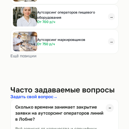
Аутсорсинг операторов пищевого
→
оборудования
От 700 р/ч
Аутсорсинг маркировщиков
→
От 750 р/ч
Ещё позиции
Часто задаваемые вопросы
Задать свой вопрос
→
Сколько времени занимает закрытие
−
заявки на аутсорсинг операторов линий
в
Лобне
?
Всё зависит от количества и специфики