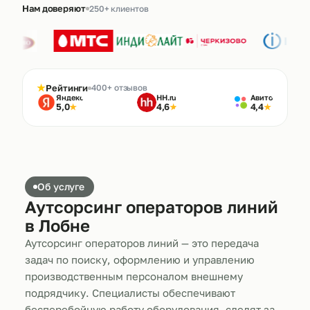
Нам доверяют
250+ клиентов
★
Рейтинги
400+ отзывов
Яндекс
HH.ru
Авито
5,0
4,6
4,4
★
★
★
Об услуге
Аутсорсинг операторов линий
в Лобне
Аутсорсинг операторов линий — это передача
задач по поиску, оформлению и управлению
производственным персоналом внешнему
подрядчику. Специалисты обеспечивают
бесперебойную работу оборудования, следят за