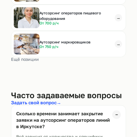
Аутсорсинг операторов пищевого
→
оборудования
От 700 р/ч
Аутсорсинг маркировщиков
→
От 750 р/ч
Ещё позиции
Часто задаваемые вопросы
Задать свой вопрос
→
Сколько времени занимает закрытие
−
заявки на аутсорсинг операторов линий
в
Иркутске
?
Всё зависит от количества и специфики