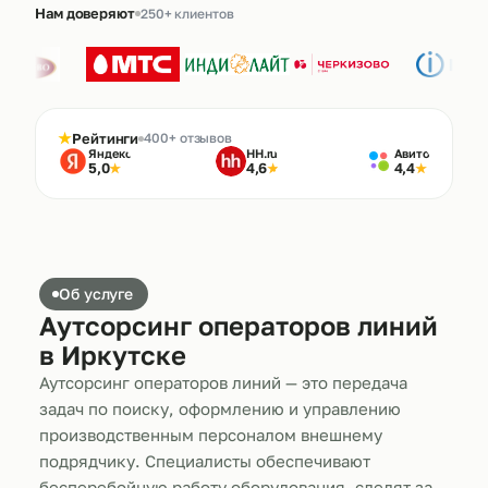
Нам доверяют
250+ клиентов
★
Рейтинги
400+ отзывов
Яндекс
HH.ru
Авито
5,0
4,6
4,4
★
★
★
Об услуге
Аутсорсинг операторов линий
в Иркутске
Аутсорсинг операторов линий — это передача
задач по поиску, оформлению и управлению
производственным персоналом внешнему
подрядчику. Специалисты обеспечивают
бесперебойную работу оборудования, следят за