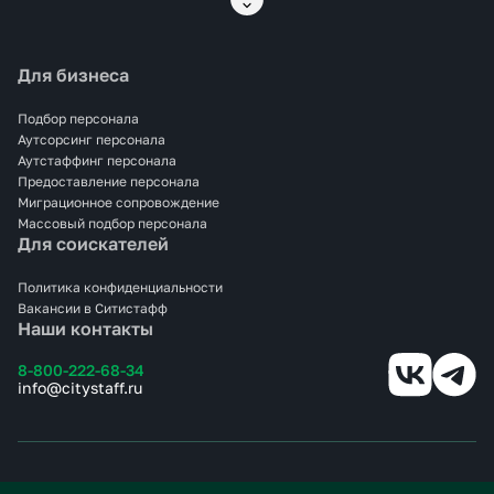
выхода и замену сотрудников. Сотрудники проходят
медосмотры, инструктажи, и готовы к сменной работе на
пищевом производстве.
Для бизнеса
С нами вы экономите время и ресурсы, а качество
производства остаётся под надёжным контролем.
Аутсорсинг операторов линий в <span>Иркутске</span> —
Подбор персонала
это точность, гибкость и надёжный результат.
Аутсорсинг персонала
Аутстаффинг персонала
Предоставление персонала
Миграционное сопровождение
Массовый подбор персонала
Для соискателей
Политика конфиденциальности
Вакансии в Ситистафф
Наши контакты
8-800-222-68-34
info@citystaff.ru
© 2025 СИТИСТАФФ.