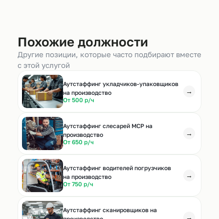
Похожие должности
Другие позиции, которые часто подбирают вместе
с этой услугой
Аутстаффинг укладчиков-упаковщиков
→
на производство
От 500 р/ч
Аутстаффинг слесарей МСР на
→
производство
От 650 р/ч
Аутстаффинг водителей погрузчиков
→
на производство
От 750 р/ч
Аутстаффинг сканировщиков на
→
производство