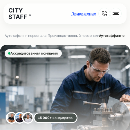
CITY
STAFF
®
Аутстаффинг персонала
›
Производственный персонал
›
Аутстаффинг стан
Аккредитованная компания
15 000+ кандидатов