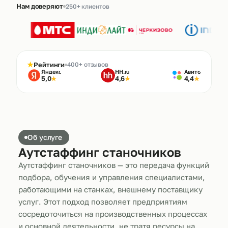
Нам доверяют
250+ клиентов
★
Рейтинги
400+ отзывов
Яндекс
HH.ru
Авито
5,0
4,6
4,4
★
★
★
Об услуге
Аутстаффинг станочников
Аутстаффинг станочников — это передача функций
подбора, обучения и управления специалистами,
работающими на станках, внешнему поставщику
услуг. Этот подход позволяет предприятиям
сосредоточиться на производственных процессах
и основной деятельности, не тратя ресурсы на