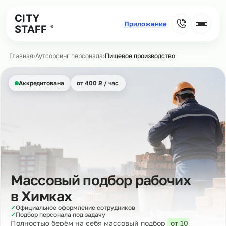
CITY
STAFF
®
Главная
›
Аутсорсинг персонала
›
Пищевое производство
₽
Аккредитована
от 400
Р
/ час
Массовый подбор рабочих
в
Химках
✓
Официальное оформление сотрудников
✓
Подбор персонала под задачу
Полностью берём на себя массовый подбор
от 10