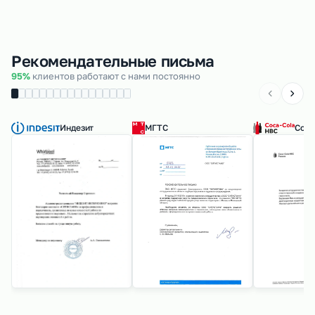
Рекомендательные письма
95%
клиентов работают с нами постоянно
Индезит
МГТС
Coca