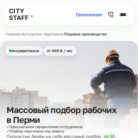
CITY
STAFF
®
Главная
›
Аутсорсинг персонала
›
Пищевое производство
₽
Аккредитована
от 400
Р
/ час
Массовый подбор рабочих
в
Перми
✓
Официальное оформление сотрудников
✓
Подбор персонала под задачу
Полностью берём на себя массовый подбор
от 10