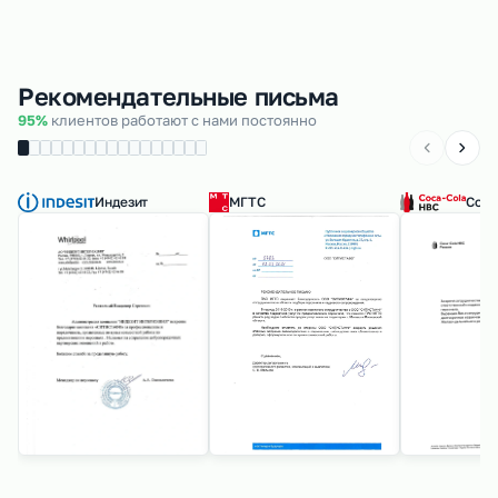
Рекомендательные письма
95%
клиентов работают с нами постоянно
Индезит
МГТС
Coca