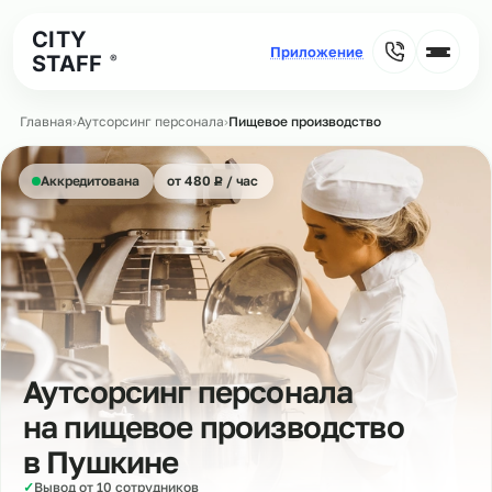
CITY
STAFF
®
Главная
›
Аутсорсинг персонала
›
Пищевое производство
₽
Аккредитована
от 480
Р
/ час
Аутсорсинг персонала
на пищевое производство
в
Пушкине
✓
Вывод от 10 сотрудников