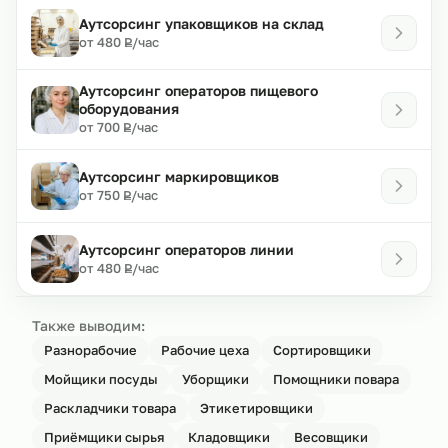
Аутсорсинг упаковщиков на склад
₽
от 480
/час
Р
Аутсорсинг операторов пищевого
оборудования
₽
от 700
/час
Р
Аутсорсинг маркировщиков
₽
от 750
/час
Р
Аутсорсинг операторов линии
₽
от 480
/час
Р
Также выводим:
Разнорабочие
Рабочие цеха
Сортировщики
Мойщики посуды
Уборщики
Помощники повара
Раскладчики товара
Этикетировщики
Приёмщики сырья
Кладовщики
Весовщики