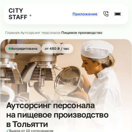
CITY
STAFF
®
Главная
›
Аутсорсинг персонала
›
Пищевое производство
₽
Аккредитована
от 480
Р
/ час
Аутсорсинг персонала
на пищевое производство
в
Тольятти
✓
Вывод от 10 сотрудников