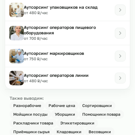
Аутсорсинг упаковщиков на склад
₽
от 480
/час
Р
Аутсорсинг операторов пищевого
оборудования
₽
от 700
/час
Р
Аутсорсинг маркировщиков
₽
от 750
/час
Р
Аутсорсинг операторов линии
₽
от 480
/час
Р
Также выводим:
Разнорабочие
Рабочие цеха
Сортировщики
Мойщики посуды
Уборщики
Помощники повара
Раскладчики товара
Этикетировщики
Приёмщики сырья
Кладовщики
Весовщики