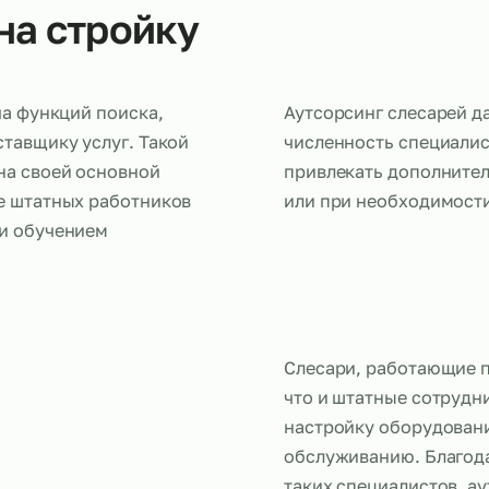
в на стройку
ередача функций поиска,
Аутсорсинг 
у поставщику услуг. Такой
численность
ться на своей основной
привлекать
ржание штатных работников
или при не
ймом и обучением