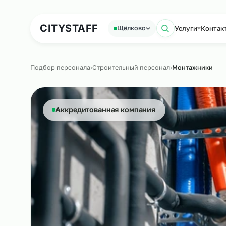
Аутсорсинг персонала
Аутс
CITY
STAFF
Услуги
Щёлково
Поиск по 
Подбор персонала
›
Строительный персонал
›
Монтажн
Аккредитованная компания