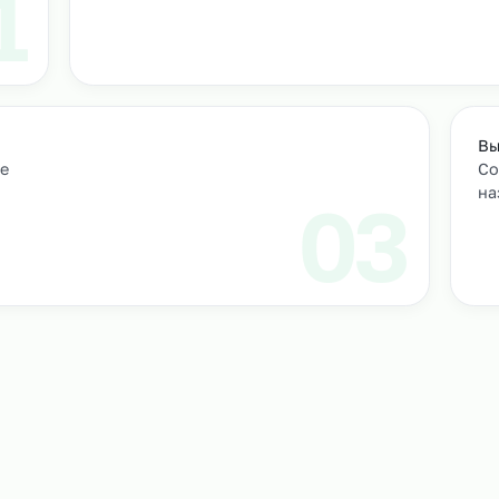
т
м персонал
Подбор и проверка кандидатов
учтем
Мы находим нужных кандидатов и п
профессиональные навыки.
01
ическое