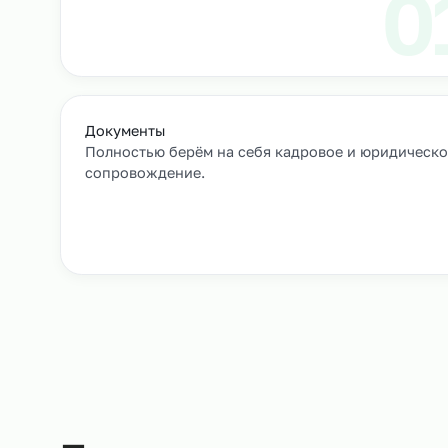
Выход сотрудников на объек
+
Как мы подбирае
Заявка и уточнение деталей
Расскажите, кто вам нужен и какие сроки, мы 
все нюансы.
Документы
Полностью берём на себя кадровое и юрид
сопровождение.