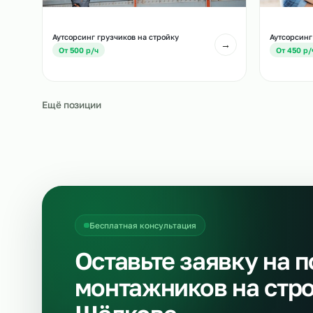
Аутсорсинг водителей погрузчиков на
Ау
стройку
→
О
От 700 р/ч
Аутсорсинг грузчиков на стройку
Ау
→
От 500 р/ч
О