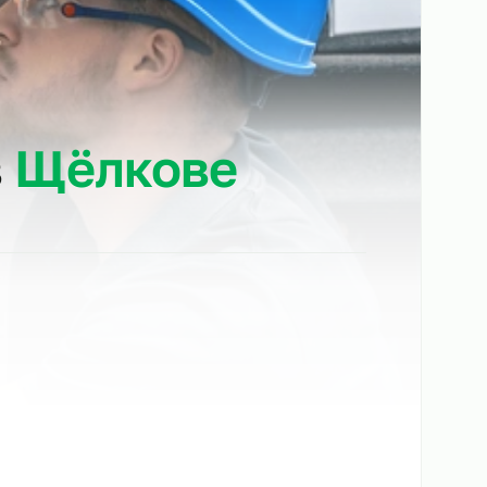
йку в
Щёлкове