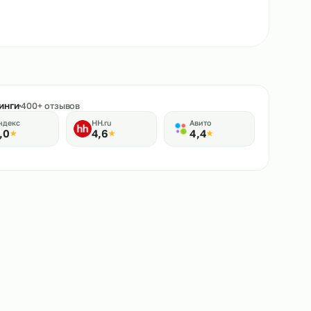
★
Рейтинги
400+ отзывов
Яндекс
HH.ru
Авито
5,0
4,6
4,4
★
★
★