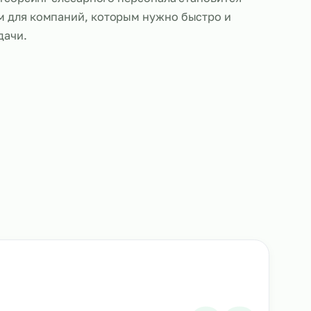
ботающие по аутсорсингу, выполняют те же обяза
ые сотрудники: проводят ремонт, сборку, установк
борудования, а также выполняют работы по техн
ию. Благодаря высокому уровню квалификации и 
алистов, аутсорсинг слесарного персонала станов
м решением для компаний, которым нужно быстр
 решить задачи.