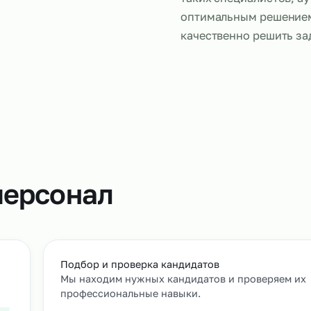
Слесари, ра
что и штатн
настройку о
обслуживан
таких специ
оптимальны
качественно