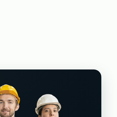
тов кранов на
Аутсорсинг разнорабочих на стройку
→
От 500 р/ч