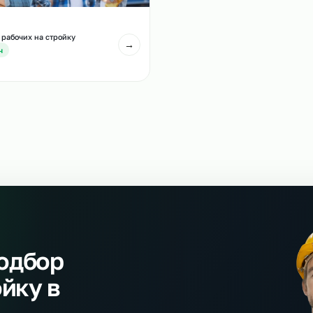
Аутсорсинг машинис
тсорсинг сварщиков на стройку
стройку
→
т 700 р/ч
От 600 р/ч
тсорсинг рабочих на стройку
→
т 450 р/ч