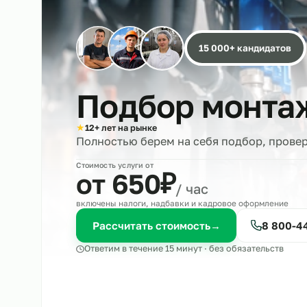
15 000+ кандида
Подбор монт
★
12+ лет на рынке
Полностью берем на себя подбор, 
Стоимость услуги от
₽
от 650
/ час
включены налоги, надбавки и кадровое оформле
Рассчитать стоимость
→
8 