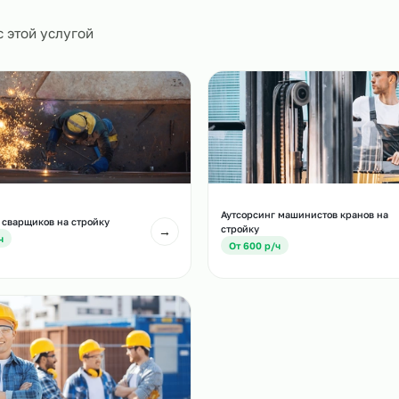
0
и
есте с этой услугой