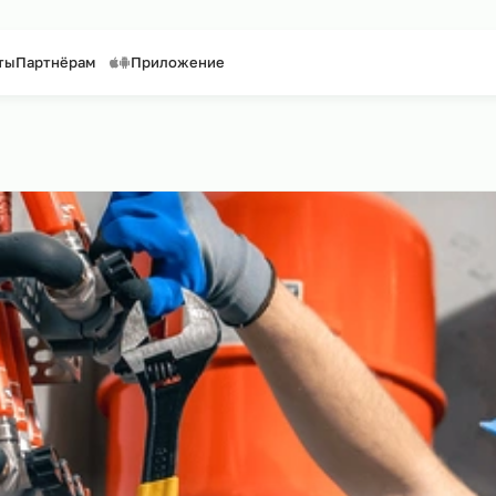
таффинг персонала
Предоставление персонала
Контакты
Партнёрам
Приложение
сайту
ики