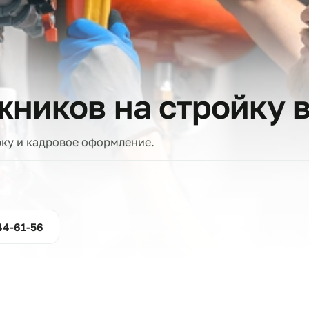
тов
ажников на стро
проверку и кадровое оформление.
ние
800-444-61-56